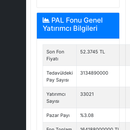
PAL Fonu Genel
Yatırımcı Bilgileri
Son Fon
52.3745 TL
Fiyatı
Tedavüldeki
3134890000
Pay Sayısı
Yatırımcı
33021
Sayısı
Pazar Payı
%3.08
Fon Toplam
164188000000 TL