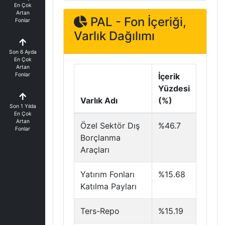
En Çok
Artan
PAL - Fon İçeriği,
Fonlar
Varlık Dağılımı
Son 6 Ayda
En Çok
Artan
Fonlar
İçerik
Yüzdesi
Varlık Adı
(%)
Son 1 Yılda
En Çok
Artan
Özel Sektör Dış
%46.7
Fonlar
Borçlanma
Araçları
Yatırım Fonları
%15.68
Katılma Payları
Ters-Repo
%15.19