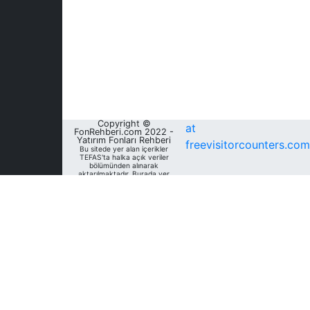
Copyright ©
at
FonRehberi.com 2022 -
Yatırım Fonları Rehberi
freevisitorcounters.com
Bu sitede yer alan içerikler
TEFAS'ta halka açık veriler
bölümünden alınarak
aktarılmaktadır. Burada yer
alan yatırım bilgi, yorum ve
tavsiyeleri yatırım danışmanlığı
kapsamında değildir. Bu
nedenle, sadece burada yer
alan bilgilere dayanılarak
yatırım kararı verilmesi
beklentilerinize uygun
sonuçlar doğurmayabilir. Fon
Rehberi, bu sitede yer alan
bilgilerin; doğru, yeterli,
eksiksiz ve güncel olduğunu
garanti etmemektedir.
Sitedeki fonlara ait tarihsel
veri, analiz ve raporlar, ilgili
fonların Fon Rehberi Veri
Tabanı'nda mevcut unvan,