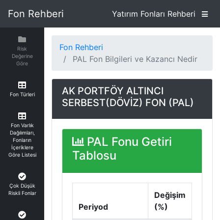
Fon Rehberi
Yatırım Fonları Rehberi
Fon Rehberi
Risk
Değerine
PAL Fon Bilgileri ve Kazancı Nedir
Göre
AK PORTFÖY ALTINCI
Fon Türleri
SERBEST(DÖVİZ) FON (PAL)
Fon Varlık
Dağılımları,
PAL Fonu Getiri
Fonların
İçeriklere
Tablosu
Göre Listesi
Çok Düşük
Riskli Fonlar
Değişim
Periyod
(%)