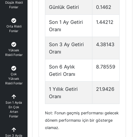
Düşük Riskli
Günlük Getiri
0.1462
Fonlar
Son 1 Ay Getiri
1.44212
Orta Riskli
Oranı
Fonlar
Son 3 Ay Getiri
4.38143
Yüksek
Oranı
Riskli Fonlar
Son 6 Aylık
8.78559
Getiri Oranı
Çok
Yüksek
Riskli Fonlar
1 Yıllık Getiri
21.9426
Oranı
Son 1 Ayda
En Çok
Artan
Not: Fonun geçmiş performansı gelecek
Fonlar
dönem performansı için bir gösterge
olamaz.
Son 3 Ayda