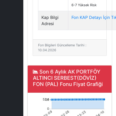
6-7 Yüksek Risk
Kap Bilgi
Fon KAP Detayı İçin Tı
Adresi
Fon Bilgileri Güncelleme Tarihi :
10.04.2026
Son 6 Aylık AK PORTFÖY
ALTINCI SERBEST(DÖVİZ)
FON (PAL) Fonu Fiyat Grafiği