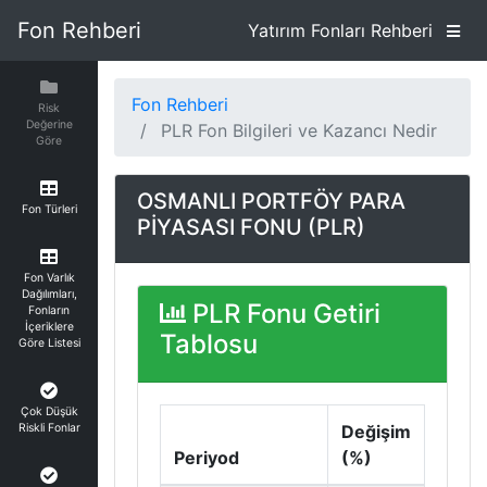
Fon Rehberi
Yatırım Fonları Rehberi
Fon Rehberi
Risk
Değerine
PLR Fon Bilgileri ve Kazancı Nedir
Göre
OSMANLI PORTFÖY PARA
Fon Türleri
PİYASASI FONU (PLR)
Fon Varlık
Dağılımları,
PLR Fonu Getiri
Fonların
İçeriklere
Tablosu
Göre Listesi
Çok Düşük
Riskli Fonlar
Değişim
Periyod
(%)