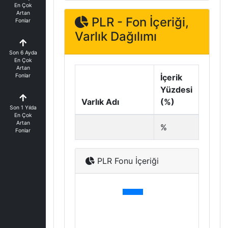
En Çok
Artan
PLR - Fon İçeriği,
Fonlar
Varlık Dağılımı
Son 6 Ayda
En Çok
Artan
Fonlar
İçerik
Yüzdesi
Varlık Adı
(%)
Son 1 Yılda
En Çok
Artan
%
Fonlar
PLR Fonu İçeriği