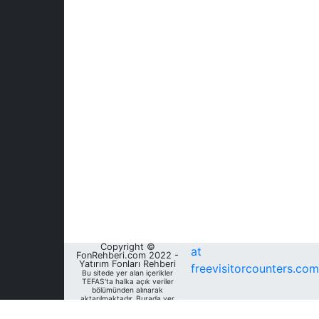
Copyright ©
at
FonRehberi.com 2022 -
Yatırım Fonları Rehberi
freevisitorcounters.com
Bu sitede yer alan içerikler
TEFAS'ta halka açık veriler
bölümünden alınarak
aktarılmaktadır. Burada yer
alan yatırım bilgi, yorum ve
tavsiyeleri yatırım danışmanlığı