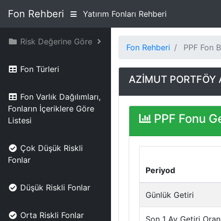
Fon Rehberi
Yatırım Fonları Rehberi
Risk Değerine Göre
Fon Rehberi
PPF Fon Bi
Fon Türleri
AZİMUT PORTFÖY 
Fon Varlık Dağılımları,
Fonların İçeriklere Göre
PPF Fonu Ge
Listesi
Çok Düşük Riskli
Fonlar
Periyod
Düşük Riskli Fonlar
Günlük Getiri
Orta Riskli Fonlar
Son 1 Ay Getiri Oran