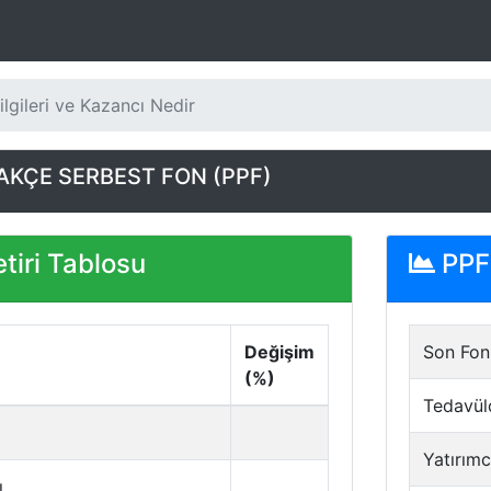
lgileri ve Kazancı Nedir
AKÇE SERBEST FON (PPF)
tiri Tablosu
PPF 
Değişim
Son Fon 
(%)
Tedavül
Yatırımc
ı