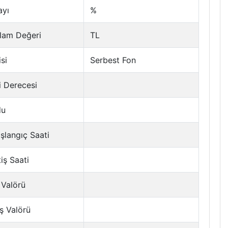
ayı
%
lam Değeri
TL
si
Serbest Fon
i Derecesi
du
şlangıç Saati
tiş Saati
 Valörü
ş Valörü