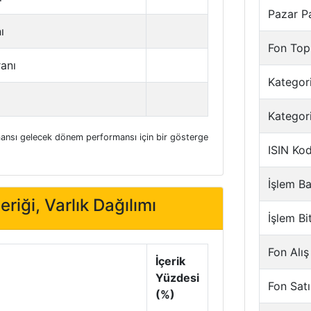
Pazar P
ı
Fon Top
ranı
Kategori
Kategor
nsı gelecek dönem performansı için bir gösterge
ISIN Ko
İşlem Ba
eriği, Varlık Dağılımı
İşlem Bi
Fon Alış
İçerik
Yüzdesi
Fon Satı
(%)