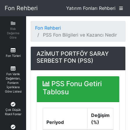
Fon Rehberi
Yatırım Fonları Rehberi
Fon Rehberi
Risk
Değerine
PSS Fon Bilgileri ve Kazancı Nedir
Göre
AZİMUT PORTFÖY SARAY
Fon Türleri
SERBEST FON (PSS)
Fon Varlık
Dağılımları,
PSS Fonu Getiri
Fonların
İçeriklere
Tablosu
Göre Listesi
Çok Düşük
Riskli Fonlar
Değişim
Periyod
(%)