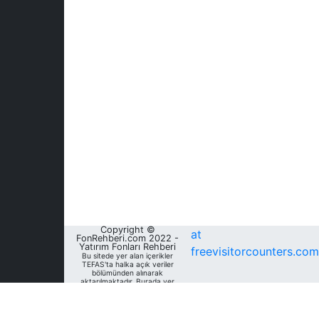
Copyright ©
at
FonRehberi.com 2022 -
Yatırım Fonları Rehberi
freevisitorcounters.com
Bu sitede yer alan içerikler
TEFAS'ta halka açık veriler
bölümünden alınarak
aktarılmaktadır. Burada yer
alan yatırım bilgi, yorum ve
tavsiyeleri yatırım danışmanlığı
kapsamında değildir. Bu
nedenle, sadece burada yer