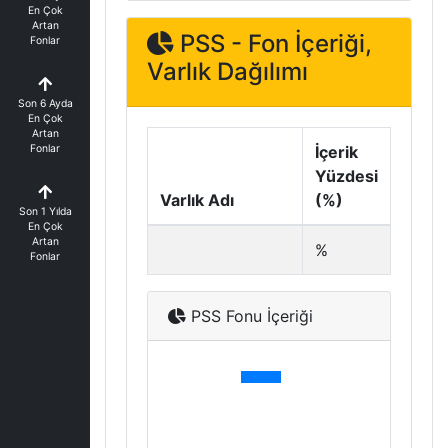
En Çok
Artan
PSS - Fon İçeriği,
Fonlar
Varlık Dağılımı
Son 6 Ayda
En Çok
Artan
Fonlar
İçerik
Yüzdesi
Varlık Adı
(%)
Son 1 Yılda
En Çok
Artan
%
Fonlar
PSS Fonu İçeriği