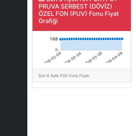
PRUVA SERBEST (DÖVİZ)
ÖZEL FON (PUV) Fonu Fiyat
Grafiği
Son 6 Aylık PUV Fonu Fiyatı