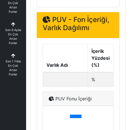
En Çok
Artan
Fonlar
PUV - Fon İçeriği,
Varlık Dağılımı
Son 6 Ayda
En Çok
Artan
Fonlar
İçerik
Yüzdesi
Son 1 Yılda
Varlık Adı
(%)
En Çok
Artan
Fonlar
%
PUV Fonu İçeriği