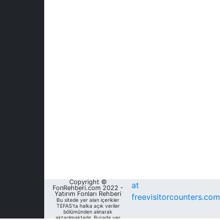
Copyright ©
at
FonRehberi.com 2022 -
Yatırım Fonları Rehberi
freevisitorcounters.com
Bu sitede yer alan içerikler
TEFAS'ta halka açık veriler
bölümünden alınarak
aktarılmaktadır. Burada yer