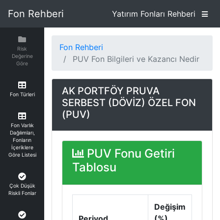
Fon Rehberi
Yatırım Fonları Rehberi
Fon Rehberi
Risk
Değerine
PUV Fon Bilgileri ve Kazancı Nedir
Göre
AK PORTFÖY PRUVA
Fon Türleri
SERBEST (DÖVİZ) ÖZEL FON
(PUV)
Fon Varlık
Dağılımları,
Fonların
İçeriklere
PUV Fonu Getiri
Göre Listesi
Tablosu
Çok Düşük
Riskli Fonlar
Değişim
Periyod
(%)