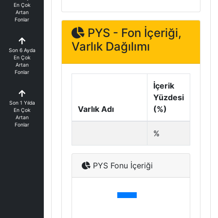
En Çok
Artan
Fonlar
PYS - Fon İçeriği,
Varlık Dağılımı
Son 6 Ayda
En Çok
Artan
Fonlar
İçerik
Yüzdesi
Son 1 Yılda
Varlık Adı
(%)
En Çok
Artan
Fonlar
%
PYS Fonu İçeriği