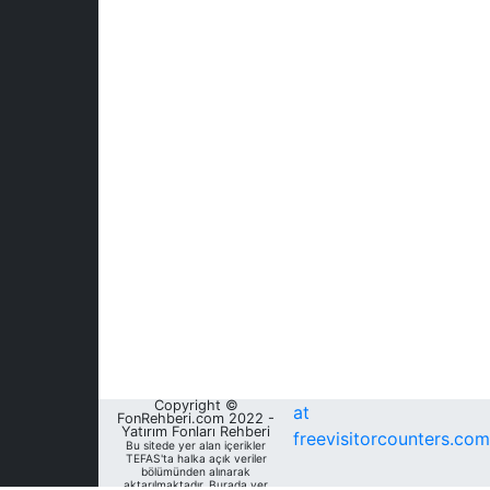
Copyright ©
at
FonRehberi.com 2022 -
Yatırım Fonları Rehberi
freevisitorcounters.com
Bu sitede yer alan içerikler
TEFAS'ta halka açık veriler
bölümünden alınarak
aktarılmaktadır. Burada yer