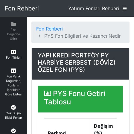
Fon Rehberi
Yatırım Fonları Rehberi
Fon Rehberi
Risk
Değerine
PYS Fon Bilgileri ve Kazancı Nedir
Göre
YAPI KREDİ PORTFÖY PY
Fon Türleri
HARBİYE SERBEST (DÖVİZ)
ÖZEL FON (PYS)
Fon Varlık
Dağılımları,
Fonların
İçeriklere
PYS Fonu Getiri
Göre Listesi
Tablosu
Çok Düşük
Riskli Fonlar
Değişim
Periyod
(%)