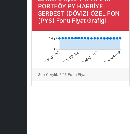
PORTFÖY PY HARBİYE
SERBEST (DÖVİZ) ÖZEL FON
(PYS) Fonu Fiyat Grafiği
Son 6 Aylık PYS Fonu Fiyatı