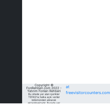
Copyright ©
at
FonRehberi.com 2022 -
Yatırım Fonları Rehberi
freevisitorcounters.com
Bu sitede yer alan içerikler
TEFAS'ta halka açık veriler
bölümünden alınarak
aktarılmaktadır. Burada yer
alan yatırım bilgi, yorum ve
tavsiyeleri yatırım danışmanlığı