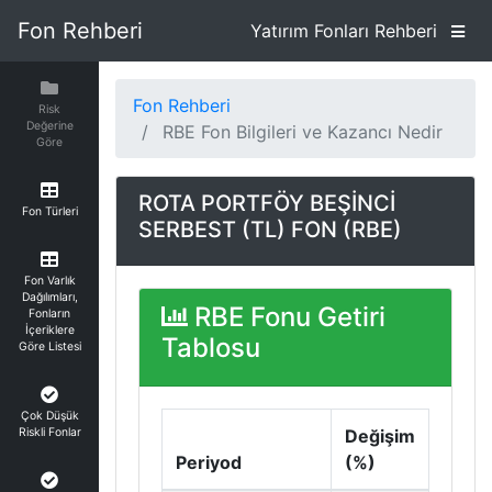
Fon Rehberi
Yatırım Fonları Rehberi
Fon Rehberi
Risk
Değerine
RBE Fon Bilgileri ve Kazancı Nedir
Göre
ROTA PORTFÖY BEŞİNCİ
Fon Türleri
SERBEST (TL) FON (RBE)
Fon Varlık
Dağılımları,
RBE Fonu Getiri
Fonların
İçeriklere
Tablosu
Göre Listesi
Çok Düşük
Riskli Fonlar
Değişim
Periyod
(%)