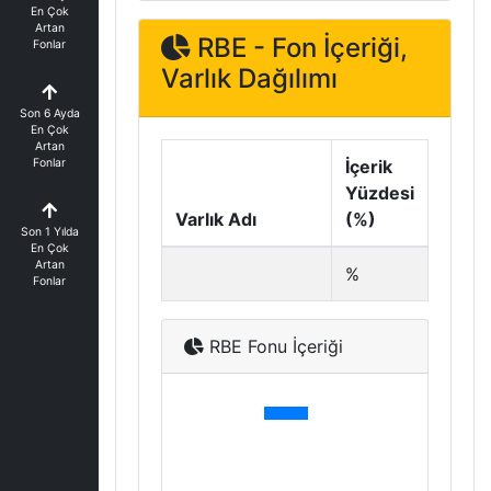
En Çok
Artan
RBE - Fon İçeriği,
Fonlar
Varlık Dağılımı
Son 6 Ayda
En Çok
Artan
Fonlar
İçerik
Yüzdesi
Varlık Adı
(%)
Son 1 Yılda
En Çok
Artan
%
Fonlar
RBE Fonu İçeriği