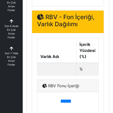
En Çok
Artan
Fonlar
RBV - Fon İçeriği,
Varlık Dağılımı
Son 6 Ayda
En Çok
Artan
Fonlar
İçerik
Yüzdesi
Son 1 Yılda
Varlık Adı
(%)
En Çok
Artan
Fonlar
%
RBV Fonu İçeriği