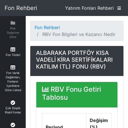
Fon Rehberi
Yatırım Fonları Rehberi
Fon Rehberi
Risk
Değerine
RBV Fon Bilgileri ve Kazancı Nedir
Göre
ALBARAKA PORTFÖY KISA
Fon Türleri
VADELİ KİRA SERTİFİKALARI
KATILIM (TL) FONU (RBV)
Fon Varlık
Dağılımları,
Fonların
İçeriklere
RBV Fonu Getiri
Göre Listesi
Tablosu
Çok Düşük
Riskli Fonlar
Değişim
Periyod
(%)