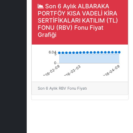
Son 6 Aylık ALBARAKA
PORTFÖY KISA VADELİ KİRA
SERTİFİKALARI KATILIM (TL)
FONU (RBV) Fonu Fiyat
Grafiği
Son 6 Aylık RBV Fonu Fiyatı