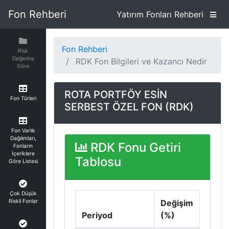
Fon Rehberi
Yatırım Fonları Rehberi
Fon Rehberi
Risk
Değerine
RDK Fon Bilgileri ve Kazancı Nedir
Göre
ROTA PORTFÖY ESİN
Fon Türleri
SERBEST ÖZEL FON (RDK)
Fon Varlık
Dağılımları,
RDK Fonu Getiri
Fonların
İçeriklere
Tablosu
Göre Listesi
Çok Düşük
Riskli Fonlar
Değişim
Periyod
(%)