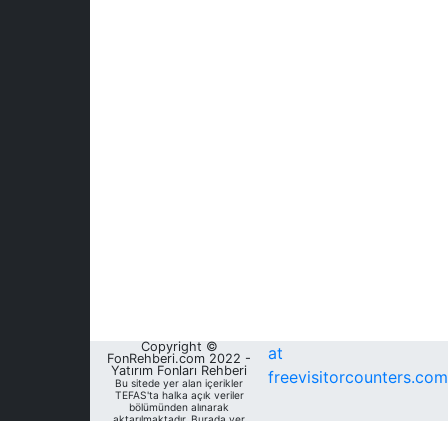
Copyright ©
at
FonRehberi.com 2022 -
Yatırım Fonları Rehberi
freevisitorcounters.com
Bu sitede yer alan içerikler
TEFAS'ta halka açık veriler
bölümünden alınarak
aktarılmaktadır. Burada yer
alan yatırım bilgi, yorum ve
tavsiyeleri yatırım danışmanlığı