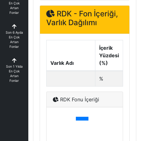
En Çok
Artan
RDK - Fon İçeriği,
Fonlar
Varlık Dağılımı
Son 6 Ayda
En Çok
Artan
Fonlar
İçerik
Yüzdesi
Varlık Adı
(%)
Son 1 Yılda
En Çok
Artan
%
Fonlar
RDK Fonu İçeriği