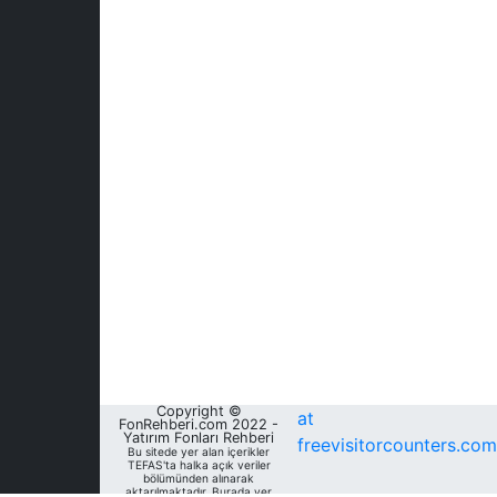
Copyright ©
at
FonRehberi.com 2022 -
Yatırım Fonları Rehberi
freevisitorcounters.com
Bu sitede yer alan içerikler
TEFAS'ta halka açık veriler
bölümünden alınarak
aktarılmaktadır. Burada yer