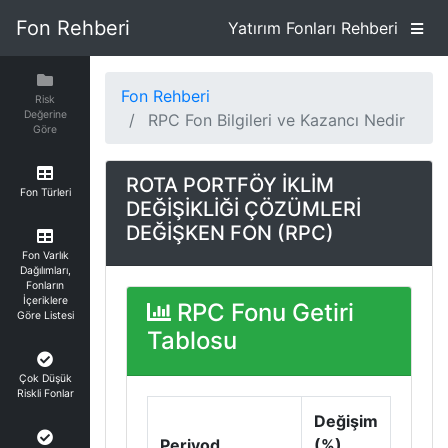
Fon Rehberi
Yatırım Fonları Rehberi
Fon Rehberi
Risk
Değerine
RPC Fon Bilgileri ve Kazancı Nedir
Göre
ROTA PORTFÖY İKLİM
Fon Türleri
DEĞİŞİKLİĞİ ÇÖZÜMLERİ
DEĞİŞKEN FON (RPC)
Fon Varlık
Dağılımları,
Fonların
İçeriklere
RPC Fonu Getiri
Göre Listesi
Tablosu
Çok Düşük
Riskli Fonlar
Değişim
Periyod
(%)