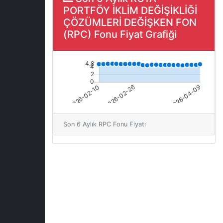
PORTFÖY İKLİM DEĞİŞİKLİĞİ
ÇÖZÜMLERİ DEĞİŞKEN FON
(RPC) Fonu Fiyat Grafiği
Son 6 Aylık RPC Fonu Fiyatı