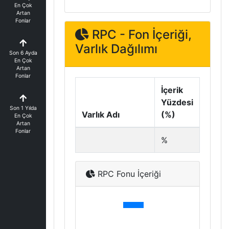
En Çok
Artan
Fonlar
RPC - Fon İçeriği,
Varlık Dağılımı
Son 6 Ayda
En Çok
Artan
Fonlar
İçerik
Yüzdesi
Son 1 Yılda
Varlık Adı
(%)
En Çok
Artan
Fonlar
%
RPC Fonu İçeriği