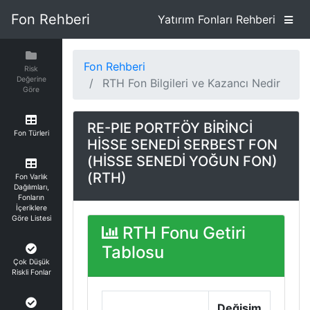
Fon Rehberi
Yatırım Fonları Rehberi
Fon Rehberi
Risk
Değerine
RTH Fon Bilgileri ve Kazancı Nedir
Göre
RE-PIE PORTFÖY BİRİNCİ
Fon Türleri
HİSSE SENEDİ SERBEST FON
(HİSSE SENEDİ YOĞUN FON)
(RTH)
Fon Varlık
Dağılımları,
Fonların
İçeriklere
Göre Listesi
RTH Fonu Getiri
Tablosu
Çok Düşük
Riskli Fonlar
Değişim