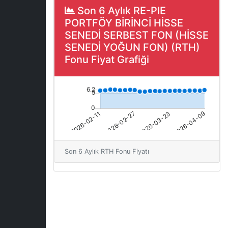
Son 6 Aylık RE-PIE
PORTFÖY BİRİNCİ HİSSE
SENEDİ SERBEST FON (HİSSE
SENEDİ YOĞUN FON) (RTH)
Fonu Fiyat Grafiği
Son 6 Aylık RTH Fonu Fiyatı