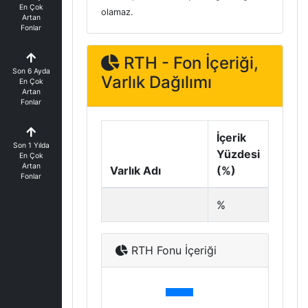
En Çok
olamaz.
Artan
Fonlar
RTH - Fon İçeriği,
Son 6 Ayda
Varlık Dağılımı
En Çok
Artan
Fonlar
İçerik
Son 1 Yılda
Yüzdesi
En Çok
Artan
Varlık Adı
(%)
Fonlar
%
RTH Fonu İçeriği