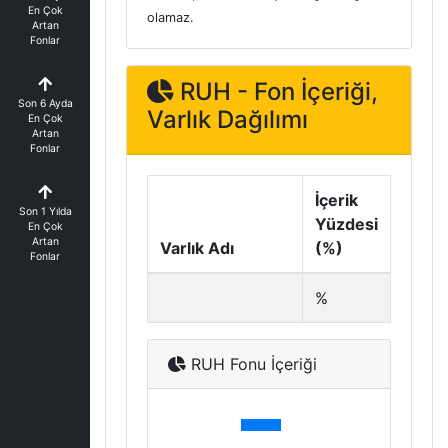
En Çok
olamaz.
Artan
Fonlar
RUH - Fon İçeriği,
Son 6 Ayda
Varlık Dağılımı
En Çok
Artan
Fonlar
İçerik
Son 1 Yılda
Yüzdesi
En Çok
Artan
Varlık Adı
(%)
Fonlar
%
RUH Fonu İçeriği