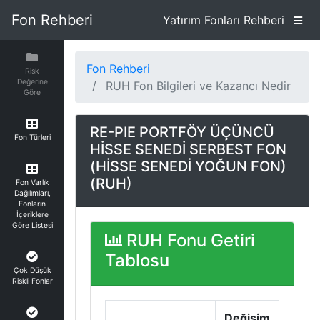
Fon Rehberi
Yatırım Fonları Rehberi
Fon Rehberi
Risk
Değerine
RUH Fon Bilgileri ve Kazancı Nedir
Göre
RE-PIE PORTFÖY ÜÇÜNCÜ
Fon Türleri
HİSSE SENEDİ SERBEST FON
(HİSSE SENEDİ YOĞUN FON)
(RUH)
Fon Varlık
Dağılımları,
Fonların
İçeriklere
Göre Listesi
RUH Fonu Getiri
Tablosu
Çok Düşük
Riskli Fonlar
Değişim