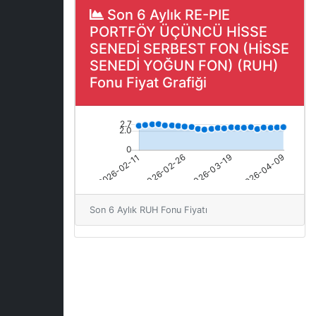
Son 6 Aylık RE-PIE
PORTFÖY ÜÇÜNCÜ HİSSE
SENEDİ SERBEST FON (HİSSE
SENEDİ YOĞUN FON) (RUH)
Fonu Fiyat Grafiği
Son 6 Aylık RUH Fonu Fiyatı