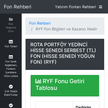
Fon Rehberi
Yatırım Fonları Rehberi
Fon Rehberi
Risk
Değerine
RYF Fon Bilgileri ve Kazancı Nedir
Göre
ROTA PORTFÖY YEDİNCİ
Fon Türleri
HİSSE SENEDİ SERBEST (TL)
FON (HİSSE SENEDİ YOĞUN
FON) (RYF)
Fon Varlık
Dağılımları,
Fonların
İçeriklere
Göre Listesi
RYF Fonu Getiri
Tablosu
Çok Düşük
Riskli Fonlar
Değişim