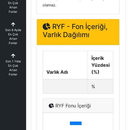
En Çok
olamaz.
Artan
Fonlar
RYF - Fon İçeriği,
Son 6 Ayda
Varlık Dağılımı
En Çok
Artan
Fonlar
İçerik
Son 1 Yılda
Yüzdesi
En Çok
Artan
Varlık Adı
(%)
Fonlar
%
RYF Fonu İçeriği