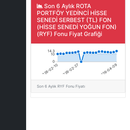
Son 6 Aylık ROTA
PORTFÖY YEDİNCİ HİSSE
SENEDİ SERBEST (TL) FON
(HİSSE SENEDİ YOĞUN FON)
(RYF) Fonu Fiyat Grafiği
Son 6 Aylık RYF Fonu Fiyatı