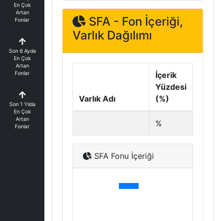
En Çok
Artan
SFA - Fon İçeriği,
Fonlar
Varlık Dağılımı
Son 6 Ayda
En Çok
Artan
Fonlar
İçerik
Yüzdesi
Varlık Adı
(%)
Son 1 Yılda
En Çok
Artan
%
Fonlar
SFA Fonu İçeriği