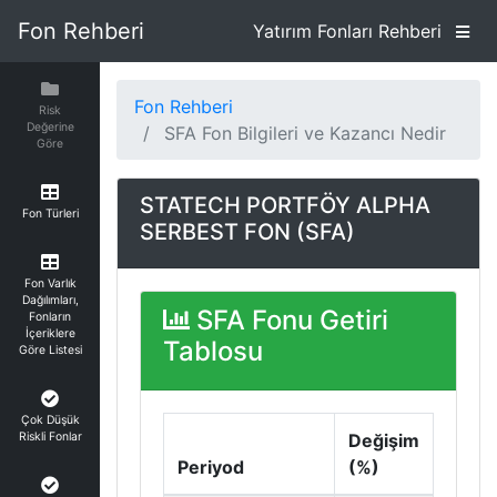
Fon Rehberi
Yatırım Fonları Rehberi
Fon Rehberi
Risk
Değerine
SFA Fon Bilgileri ve Kazancı Nedir
Göre
STATECH PORTFÖY ALPHA
Fon Türleri
SERBEST FON (SFA)
Fon Varlık
Dağılımları,
SFA Fonu Getiri
Fonların
İçeriklere
Tablosu
Göre Listesi
Çok Düşük
Riskli Fonlar
Değişim
Periyod
(%)