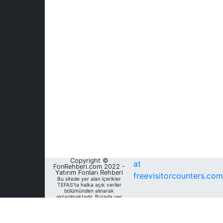
Copyright ©
at
FonRehberi.com 2022 -
Yatırım Fonları Rehberi
freevisitorcounters.com
Bu sitede yer alan içerikler
TEFAS'ta halka açık veriler
bölümünden alınarak
aktarılmaktadır. Burada yer
alan yatırım bilgi, yorum ve
tavsiyeleri yatırım danışmanlığı
kapsamında değildir. Bu
nedenle, sadece burada yer