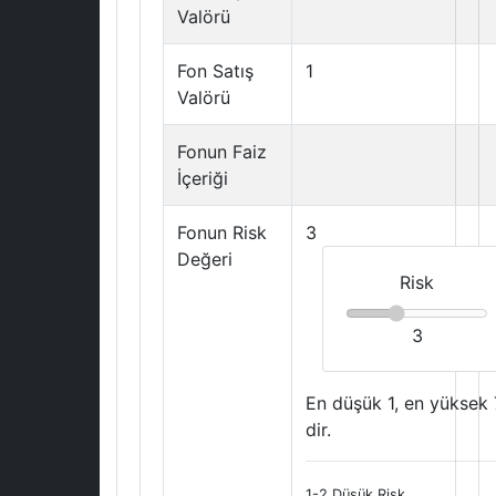
Valörü
Fon Satış
1
Valörü
Fonun Faiz
İçeriği
Fonun Risk
3
Değeri
Risk
3
En düşük 1, en yüksek 
dir.
1-2 Düşük Risk