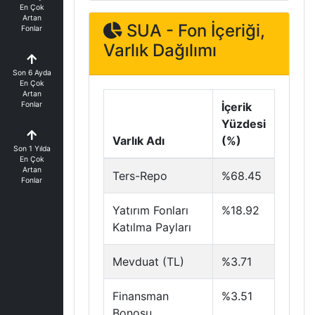
En Çok
Artan
SUA - Fon İçeriği,
Fonlar
Varlık Dağılımı
Son 6 Ayda
En Çok
Artan
Fonlar
İçerik
Yüzdesi
Varlık Adı
(%)
Son 1 Yılda
En Çok
Artan
Ters-Repo
%68.45
Fonlar
Yatırım Fonları
%18.92
Katılma Payları
Mevduat (TL)
%3.71
Finansman
%3.51
Bonosu