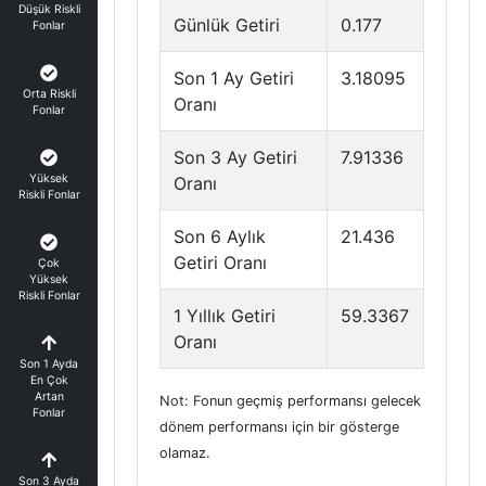
Düşük Riskli
Günlük Getiri
0.177
Fonlar
Son 1 Ay Getiri
3.18095
Orta Riskli
Oranı
Fonlar
Son 3 Ay Getiri
7.91336
Yüksek
Oranı
Riskli Fonlar
Son 6 Aylık
21.436
Getiri Oranı
Çok
Yüksek
Riskli Fonlar
1 Yıllık Getiri
59.3367
Oranı
Son 1 Ayda
En Çok
Artan
Not: Fonun geçmiş performansı gelecek
Fonlar
dönem performansı için bir gösterge
olamaz.
Son 3 Ayda