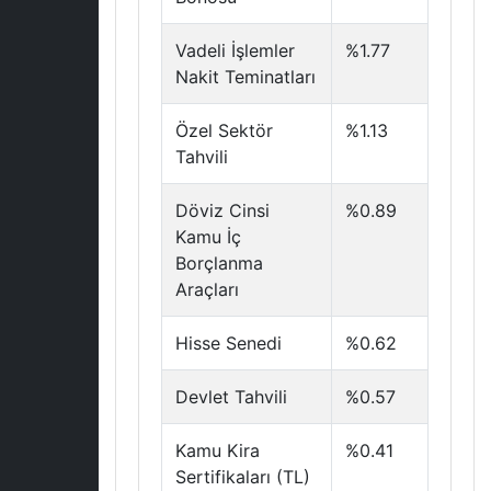
Vadeli İşlemler
%1.77
Nakit Teminatları
Özel Sektör
%1.13
Tahvili
Döviz Cinsi
%0.89
Kamu İç
Borçlanma
Araçları
Hisse Senedi
%0.62
Devlet Tahvili
%0.57
Kamu Kira
%0.41
Sertifikaları (TL)