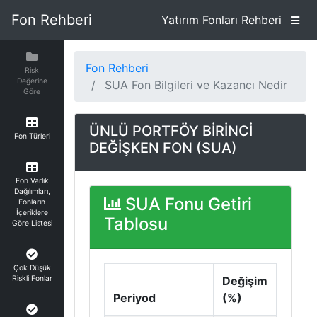
Fon Rehberi
Yatırım Fonları Rehberi
Fon Rehberi
Risk
Değerine
SUA Fon Bilgileri ve Kazancı Nedir
Göre
ÜNLÜ PORTFÖY BİRİNCİ
Fon Türleri
DEĞİŞKEN FON (SUA)
Fon Varlık
Dağılımları,
SUA Fonu Getiri
Fonların
İçeriklere
Tablosu
Göre Listesi
Çok Düşük
Riskli Fonlar
Değişim
Periyod
(%)