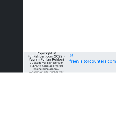
Copyright ©
at
FonRehberi.com 2022 -
Yatırım Fonları Rehberi
freevisitorcounters.com
Bu sitede yer alan içerikler
TEFAS'ta halka açık veriler
bölümünden alınarak
aktarılmaktadır. Burada yer
alan yatırım bilgi, yorum ve
tavsiyeleri yatırım danışmanlığı
kapsamında değildir. Bu
nedenle, sadece burada yer
alan bilgilere dayanılarak
yatırım kararı verilmesi
beklentilerinize uygun
sonuçlar doğurmayabilir. Fon
Rehberi, bu sitede yer alan
bilgilerin; doğru, yeterli,
eksiksiz ve güncel olduğunu
garanti etmemektedir.
Sitedeki fonlara ait tarihsel
veri, analiz ve raporlar, ilgili