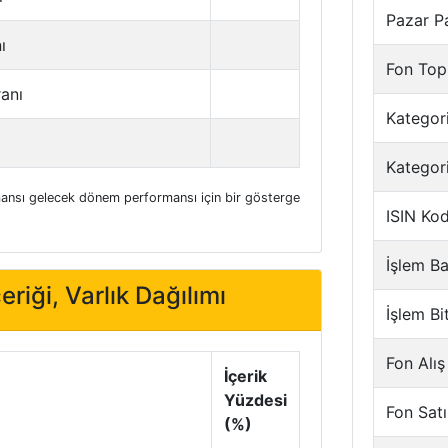
Pazar P
ı
Fon Top
ranı
Kategori
Kategor
nsı gelecek dönem performansı için bir gösterge
ISIN Ko
İşlem Ba
eriği, Varlık Dağılımı
İşlem Bi
Fon Alış
İçerik
Yüzdesi
Fon Satı
(%)