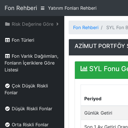
Fon Rehberi
Yatırım Fonları Rehberi
Risk Değerine Göre
Fon Rehberi
SYL Fon Bi
Fon Türleri
AZİMUT PORTFÖY 
Fon Varlık Dağılımları,
Fonların İçeriklere Göre
SYL Fonu Ge
Listesi
Çok Düşük Riskli
Fonlar
Periyod
Düşük Riskli Fonlar
Günlük Getiri
Orta Riskli Fonlar
Son 1 Ay Getiri Oran