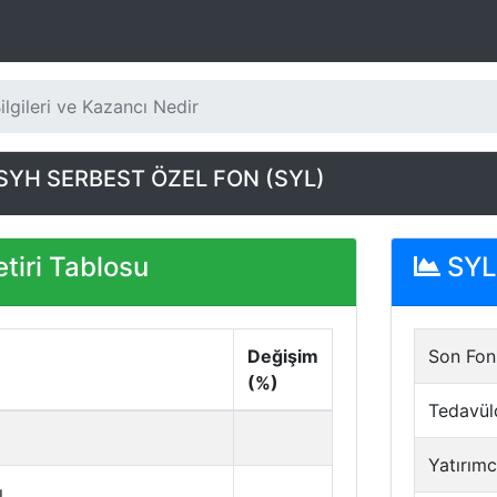
lgileri ve Kazancı Nedir
SYH SERBEST ÖZEL FON (SYL)
tiri Tablosu
SYL 
Değişim
Son Fon 
(%)
Tedavül
Yatırımc
ı