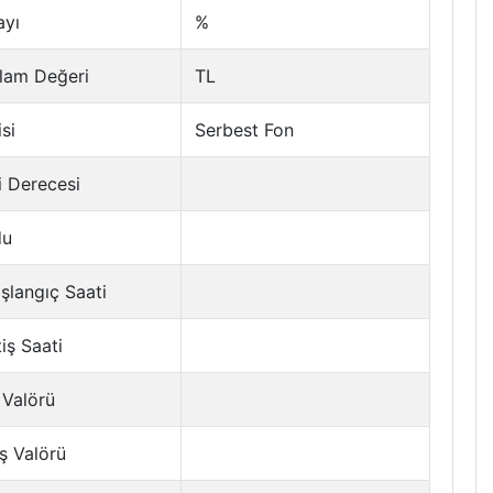
ayı
%
lam Değeri
TL
si
Serbest Fon
i Derecesi
du
şlangıç Saati
tiş Saati
 Valörü
ş Valörü