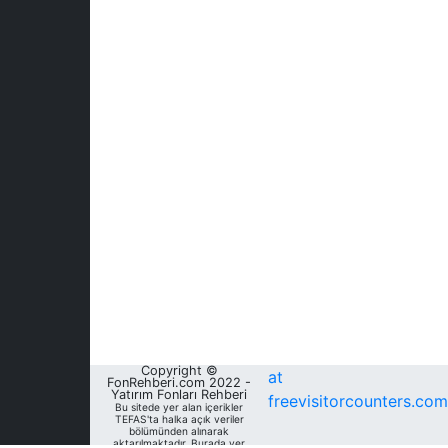
Copyright ©
at
FonRehberi.com 2022 -
Yatırım Fonları Rehberi
freevisitorcounters.com
Bu sitede yer alan içerikler
TEFAS'ta halka açık veriler
bölümünden alınarak
aktarılmaktadır. Burada yer