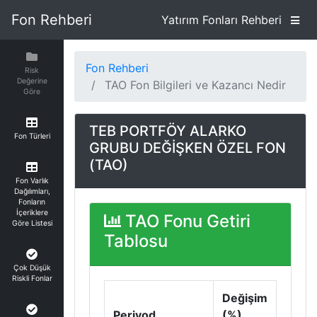
Fon Rehberi
Yatırım Fonları Rehberi
Fon Rehberi
Risk
Değerine
TAO Fon Bilgileri ve Kazancı Nedir
Göre
TEB PORTFÖY ALARKO
Fon Türleri
GRUBU DEĞİŞKEN ÖZEL FON
(TAO)
Fon Varlık
Dağılımları,
Fonların
İçeriklere
TAO Fonu Getiri
Göre Listesi
Tablosu
Çok Düşük
Riskli Fonlar
Değişim
Periyod
(%)