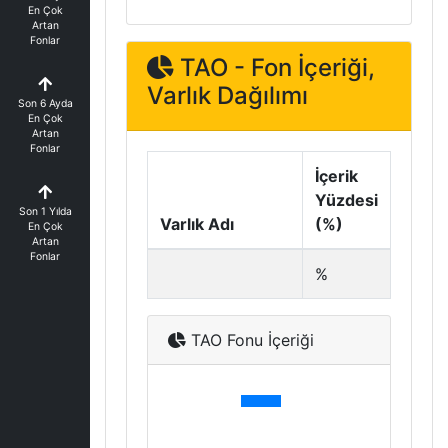
En Çok
Artan
Fonlar
TAO - Fon İçeriği,
Varlık Dağılımı
Son 6 Ayda
En Çok
Artan
Fonlar
İçerik
Yüzdesi
Son 1 Yılda
Varlık Adı
(%)
En Çok
Artan
Fonlar
%
TAO Fonu İçeriği