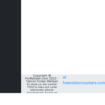
Copyright ©
at
FonRehberi.com 2022 -
Yatırım Fonları Rehberi
freevisitorcounters.com
Bu sitede yer alan içerikler
TEFAS'ta halka açık veriler
bölümünden alınarak
aktarılmaktadır. Burada yer
alan yatırım bilgi, yorum ve
tavsiyeleri yatırım danışmanlığı
kapsamında değildir. Bu
nedenle, sadece burada yer