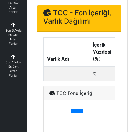
En Çok
Artan
TCC - Fon İçeriği,
Fonlar
Varlık Dağılımı
Son 6 Ayda
En Çok
Artan
Fonlar
İçerik
Yüzdesi
Varlık Adı
(%)
Son 1 Yılda
En Çok
Artan
%
Fonlar
TCC Fonu İçeriği