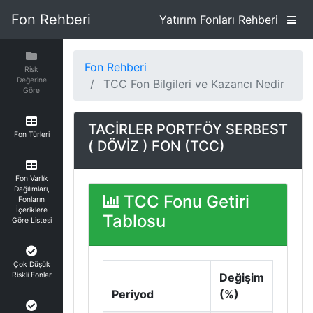
Fon Rehberi
Yatırım Fonları Rehberi
Fon Rehberi
Risk
Değerine
TCC Fon Bilgileri ve Kazancı Nedir
Göre
TACİRLER PORTFÖY SERBEST
Fon Türleri
( DÖVİZ ) FON (TCC)
Fon Varlık
Dağılımları,
TCC Fonu Getiri
Fonların
İçeriklere
Tablosu
Göre Listesi
Çok Düşük
Riskli Fonlar
Değişim
Periyod
(%)