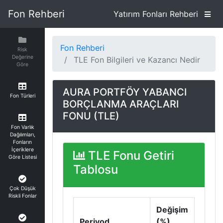
Fon Rehberi
Yatırım Fonları Rehberi
Fon Rehberi
Risk
Değerine
TLE Fon Bilgileri ve Kazancı Nedir
Göre
AURA PORTFÖY YABANCI
Fon Türleri
BORÇLANMA ARAÇLARI
FONU (TLE)
Fon Varlık
Dağılımları,
Fonların
İçeriklere
TLE Fonu Getiri
Göre Listesi
Tablosu
Çok Düşük
Riskli Fonlar
Değişim
Periyod
(%)