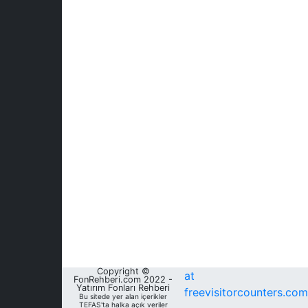
Copyright ©
at
FonRehberi.com 2022 -
Yatırım Fonları Rehberi
freevisitorcounters.com
Bu sitede yer alan içerikler
TEFAS'ta halka açık veriler