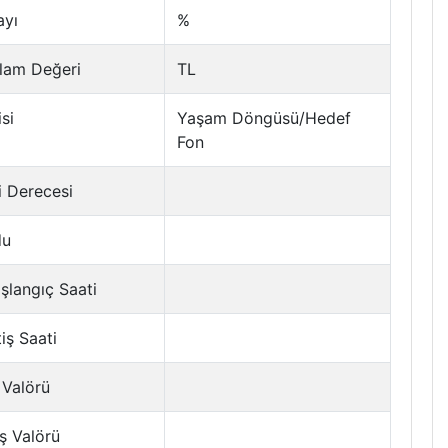
ayı
%
lam Değeri
TL
si
Yaşam Döngüsü/Hedef
Fon
i Derecesi
du
şlangıç Saati
tiş Saati
 Valörü
ş Valörü