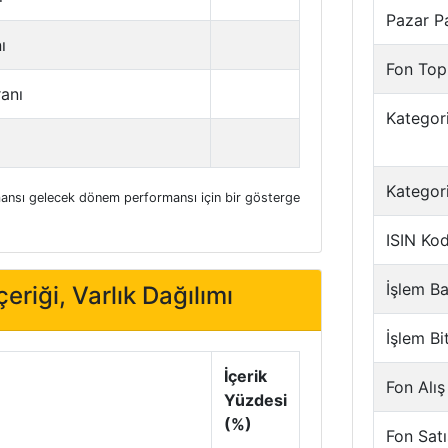
Pazar P
ı
Fon Top
ranı
Kategori
Kategor
nsı gelecek dönem performansı için bir gösterge
ISIN Ko
İşlem Ba
eriği, Varlık Dağılımı
İşlem Bi
İçerik
Fon Alış
Yüzdesi
(%)
Fon Satı