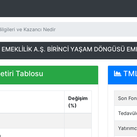
lgileri ve Kazancı Nedir
 EMEKLİLİK A.Ş. BİRİNCİ YAŞAM DÖNGÜSÜ EME
tiri Tablosu
TML 
Değişim
Son Fon 
(%)
Tedavül
Yatırımc
ı