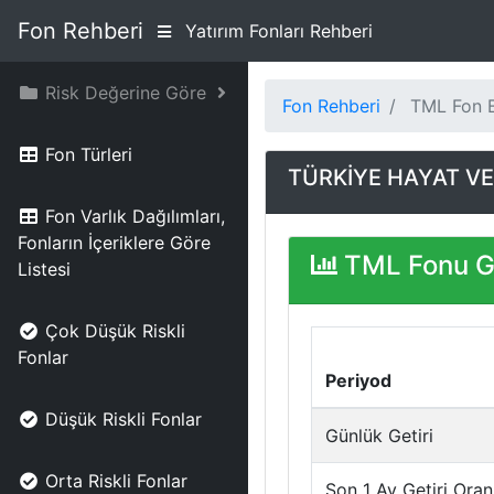
Fon Rehberi
Yatırım Fonları Rehberi
Risk Değerine Göre
Fon Rehberi
TML Fon Bi
Fon Türleri
TÜRKİYE HAYAT VE
Fon Varlık Dağılımları,
Fonların İçeriklere Göre
TML Fonu Ge
Listesi
Çok Düşük Riskli
Fonlar
Periyod
Düşük Riskli Fonlar
Günlük Getiri
Orta Riskli Fonlar
Son 1 Ay Getiri Oran