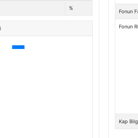
%
Fonun Fa
Fonun R
i
Kap Bilg