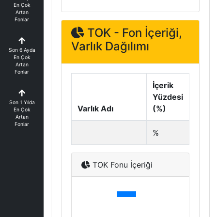
En Çok
Artan
Fonlar
TOK - Fon İçeriği,
Varlık Dağılımı
Son 6 Ayda
En Çok
Artan
Fonlar
İçerik
Yüzdesi
Son 1 Yılda
Varlık Adı
(%)
En Çok
Artan
Fonlar
%
TOK Fonu İçeriği