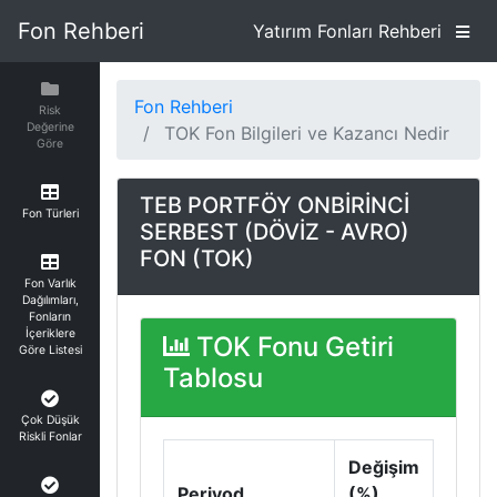
Fon Rehberi
Yatırım Fonları Rehberi
Fon Rehberi
Risk
Değerine
TOK Fon Bilgileri ve Kazancı Nedir
Göre
TEB PORTFÖY ONBİRİNCİ
Fon Türleri
SERBEST (DÖVİZ - AVRO)
FON (TOK)
Fon Varlık
Dağılımları,
Fonların
İçeriklere
TOK Fonu Getiri
Göre Listesi
Tablosu
Çok Düşük
Riskli Fonlar
Değişim
Periyod
(%)