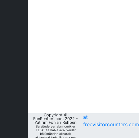
Copyright ©
at
FonRehberi.com 2022 -
Yatırım Fonları Rehberi
freevisitorcounters.com
Bu sitede yer alan içerikler
TEFAS'ta halka açık veriler
bölümünden alınarak
aktarılmaktadır. Burada yer