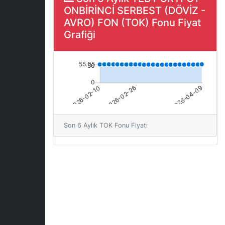
ONBİRİNCİ SERBEST (DÖVİZ -
AVRO) FON (TOK) Fonu Fiyat
Grafiği
Son 6 Aylık TOK Fonu Fiyatı