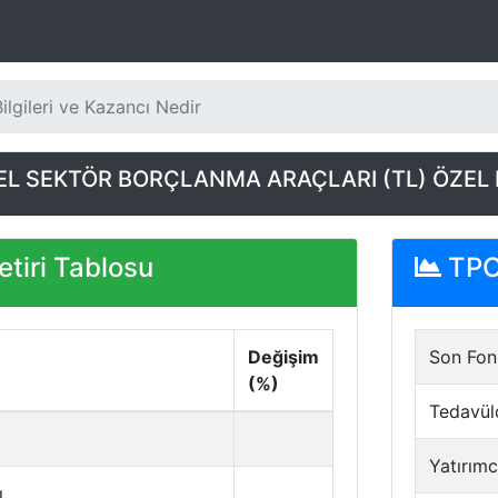
lgileri ve Kazancı Nedir
EL SEKTÖR BORÇLANMA ARAÇLARI (TL) ÖZEL
tiri Tablosu
TPO 
Değişim
Son Fon 
(%)
Tedavül
Yatırımc
ı