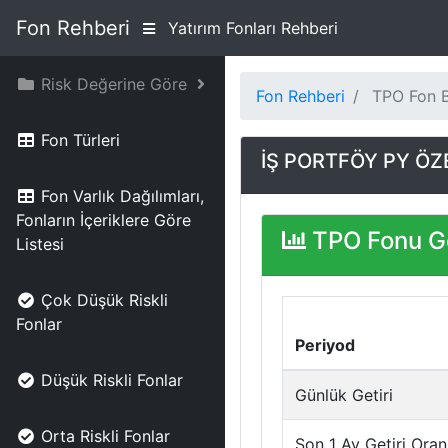
Fon Rehberi
Yatırım Fonları Rehberi
Risk Değerine Göre
Fon Rehberi
TPO Fon Bi
Fon Türleri
İŞ PORTFÖY PY ÖZ
Fon Varlık Dağılımları,
Fonların İçeriklere Göre
TPO Fonu Ge
Listesi
Çok Düşük Riskli
Fonlar
Periyod
Düşük Riskli Fonlar
Günlük Getiri
Orta Riskli Fonlar
Son 1 Ay Getiri Oran