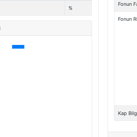
Fonun Fa
%
Fonun R
i
Kap Bilg