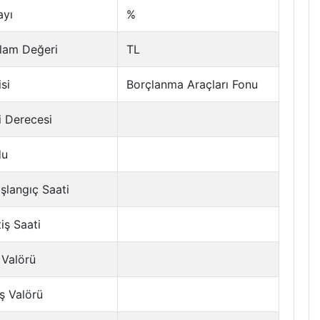
ayı
%
lam Değeri
TL
si
Borçlanma Araçları Fonu
i Derecesi
du
şlangıç Saati
tiş Saati
 Valörü
ş Valörü