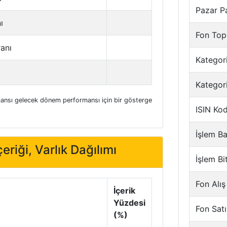
Pazar P
ı
Fon Top
ranı
Kategori
Kategor
nsı gelecek dönem performansı için bir gösterge
ISIN Ko
İşlem Ba
eriği, Varlık Dağılımı
İşlem Bi
Fon Alış
İçerik
Yüzdesi
Fon Satı
(%)