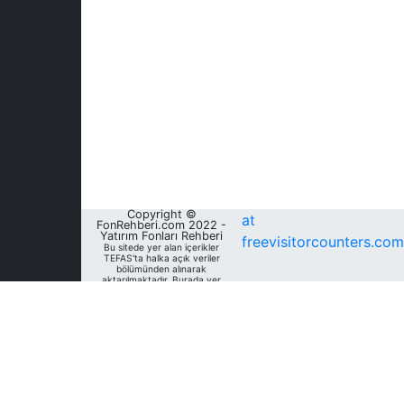
Copyright ©
at
FonRehberi.com 2022 -
Yatırım Fonları Rehberi
freevisitorcounters.com
Bu sitede yer alan içerikler
TEFAS'ta halka açık veriler
bölümünden alınarak
aktarılmaktadır. Burada yer
alan yatırım bilgi, yorum ve
tavsiyeleri yatırım danışmanlığı
kapsamında değildir. Bu
nedenle, sadece burada yer
alan bilgilere dayanılarak
yatırım kararı verilmesi
beklentilerinize uygun
sonuçlar doğurmayabilir. Fon
Rehberi, bu sitede yer alan
bilgilerin; doğru, yeterli,
eksiksiz ve güncel olduğunu