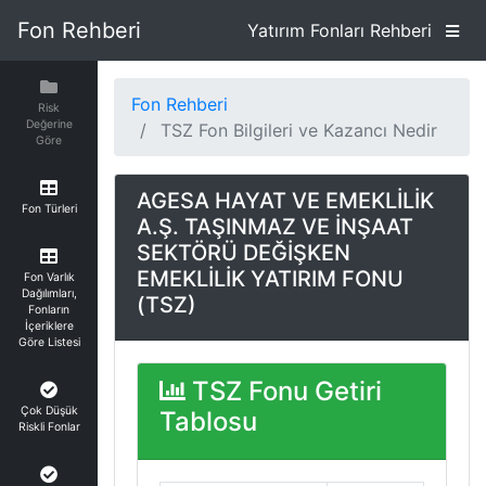
Fon Rehberi
Yatırım Fonları Rehberi
Fon Rehberi
Risk
Değerine
TSZ Fon Bilgileri ve Kazancı Nedir
Göre
AGESA HAYAT VE EMEKLİLİK
Fon Türleri
A.Ş. TAŞINMAZ VE İNŞAAT
SEKTÖRÜ DEĞİŞKEN
EMEKLİLİK YATIRIM FONU
Fon Varlık
Dağılımları,
(TSZ)
Fonların
İçeriklere
Göre Listesi
TSZ Fonu Getiri
Çok Düşük
Tablosu
Riskli Fonlar