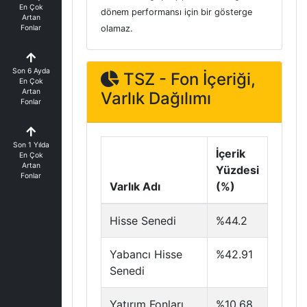
En Çok
dönem performansı için bir gösterge
Artan
Fonlar
olamaz.
Son 6 Ayda
TSZ - Fon İçeriği,
En Çok
Artan
Varlık Dağılımı
Fonlar
Son 1 Yılda
İçerik
En Çok
Artan
Yüzdesi
Fonlar
Varlık Adı
(%)
Hisse Senedi
%44.2
Yabancı Hisse
%42.91
Senedi
Yatırım Fonları
%10.68