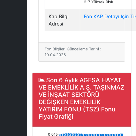
6-7 Yüksek Risk
Kap Bilgi
Fon KAP Detayı İçin Tı
Adresi
Fon Bilgileri Güncelleme Tarihi :
10.04.2026
Son 6 Aylık AGESA HAYAT
VE EMEKLİLİK A.Ş. TAŞINMAZ
VE İNŞAAT SEKTÖRÜ
DEĞİŞKEN EMEKLİLİK
YATIRIM FONU (TSZ) Fonu
Fiyat Grafiği