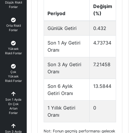
Düşük Riskli
Değişim
Fonlar
Periyod
(%)
Orta Riskli
Günlük Getiri
0.432
Fonlar
Son 1 Ay Getiri
4.73734
Yüksek
Oranı
Riskli Fonlar
Son 3 Ay Getiri
7.21458
Oranı
Çok
Yüksek
Riskli Fonlar
Son 6 Aylık
13.5844
Getiri Oranı
Son 1 Ayda
En Çok
1 Yıllık Getiri
0
Artan
Fonlar
Oranı
Not: Fonun geçmiş performansı gelecek
Son 3 Ayda