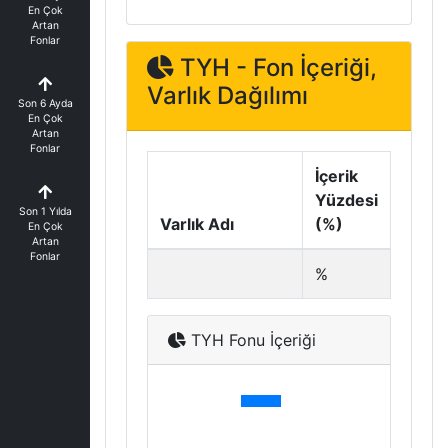
En Çok
Artan
Fonlar
TYH - Fon İçeriği,
Varlık Dağılımı
Son 6 Ayda
En Çok
Artan
Fonlar
İçerik
Yüzdesi
Son 1 Yılda
Varlık Adı
(%)
En Çok
Artan
Fonlar
%
TYH Fonu İçeriği