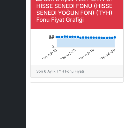
HİSSE SENEDİ FONU (HİSSE
SENEDİ YOĞUN FON) (TYH)
Fonu Fiyat Grafiği
Son 6 Aylık TYH Fonu Fiyatı