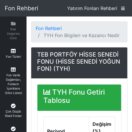
Fon Rehberi
Yatırım Fonları Rehberi
Fon Rehberi
Risk
Değerine
TYH Fon Bilgileri ve Kazancı Nedir
Göre
TEB PORTFÖY HİSSE SENEDİ
Fon Türleri
FONU (HİSSE SENEDİ YOĞUN
FON) (TYH)
Fon Varlık
Dağılımları,
Fonların
İçeriklere
TYH Fonu Getiri
Göre Listesi
Tablosu
Çok Düşük
Riskli Fonlar
Değişim
Periyod
(%)