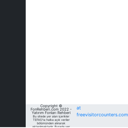
Copyright ©
at
FonRehberi.com 2022 -
Yatırım Fonları Rehberi
freevisitorcounters.com
Bu sitede yer alan içerikler
TEFAS'ta halka açık veriler
bölümünden alınarak
aktarılmaktadır. Burada yer