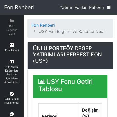
Fon Rehberi
Yatırım Fonları Rehberi
Fon Rehberi
Risk
Değerine
USY Fon Bilgileri ve Kazancı Nedir
Göre
ÜNLÜ PORTFÖY DEĞER
Fon Türleri
YATIRIMLARI SERBEST FON
(USY)
Fon Varlık
Dağılımları,
Fonların
İçeriklere
USY Fonu Getiri
Göre Listesi
Tablosu
Çok Düşük
Riskli Fonlar
Değişim
Periyod
(%)