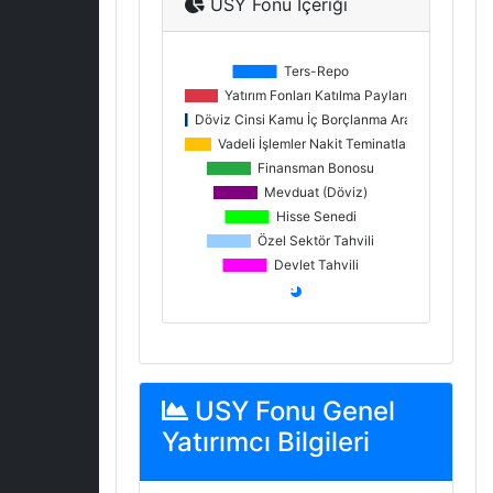
USY Fonu İçeriği
USY Fonu Genel
Yatırımcı Bilgileri