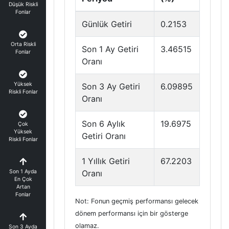
Düşük Riskli
Fonlar
Günlük Getiri
0.2153
Orta Riskli
Son 1 Ay Getiri
3.46515
Fonlar
Oranı
Yüksek
Son 3 Ay Getiri
6.09895
Riskli Fonlar
Oranı
Son 6 Aylık
19.6975
Çok
Yüksek
Getiri Oranı
Riskli Fonlar
1 Yıllık Getiri
67.2203
Son 1 Ayda
Oranı
En Çok
Artan
Fonlar
Not: Fonun geçmiş performansı gelecek
dönem performansı için bir gösterge
olamaz.
Son 3 Ayda