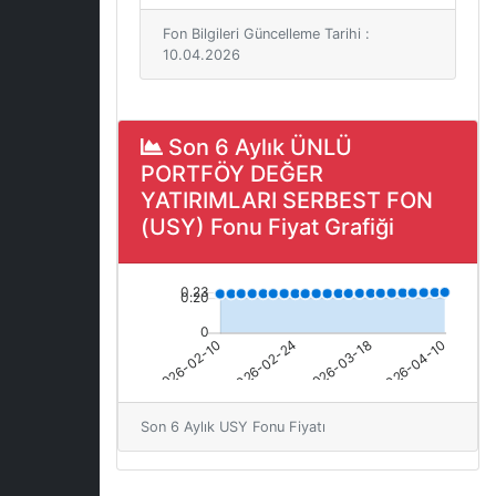
Fon Bilgileri Güncelleme Tarihi :
10.04.2026
Son 6 Aylık ÜNLÜ
PORTFÖY DEĞER
YATIRIMLARI SERBEST FON
(USY) Fonu Fiyat Grafiği
Son 6 Aylık USY Fonu Fiyatı