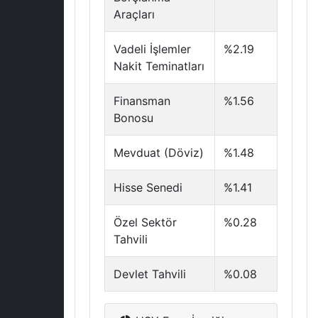
Araçları
Vadeli İşlemler
%2.19
Nakit Teminatları
Finansman
%1.56
Bonosu
Mevduat (Döviz)
%1.48
Hisse Senedi
%1.41
Özel Sektör
%0.28
Tahvili
Devlet Tahvili
%0.08