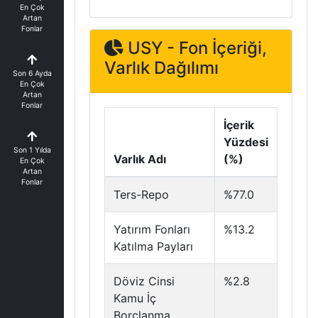
En Çok
Artan
Fonlar
USY - Fon İçeriği,
Varlık Dağılımı
Son 6 Ayda
En Çok
Artan
Fonlar
İçerik
Yüzdesi
Son 1 Yılda
Varlık Adı
(%)
En Çok
Artan
Fonlar
Ters-Repo
%77.0
Yatırım Fonları
%13.2
Katılma Payları
Döviz Cinsi
%2.8
Kamu İç
Borçlanma