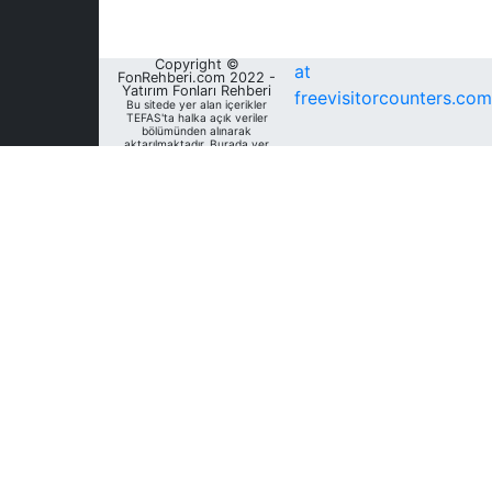
Copyright ©
at
FonRehberi.com 2022 -
Yatırım Fonları Rehberi
freevisitorcounters.com
Bu sitede yer alan içerikler
TEFAS'ta halka açık veriler
bölümünden alınarak
aktarılmaktadır. Burada yer
alan yatırım bilgi, yorum ve
tavsiyeleri yatırım danışmanlığı
kapsamında değildir. Bu
nedenle, sadece burada yer
alan bilgilere dayanılarak
yatırım kararı verilmesi
beklentilerinize uygun
sonuçlar doğurmayabilir. Fon
Rehberi, bu sitede yer alan
bilgilerin; doğru, yeterli,
eksiksiz ve güncel olduğunu
garanti etmemektedir.
Sitedeki fonlara ait tarihsel
veri, analiz ve raporlar, ilgili
fonların Fon Rehberi Veri
Tabanı'nda mevcut unvan,
kategori ve türler dikkate
alınarak sunulmakta olup
geçmiş dönem/ dönemlerdeki
unvan, kategori ve türleri
açısından farklılık gösterebilir.
Analizler geçmişe dönük tür
değişimleri dikkate alınmadan,
mevcut türler baz alınarak
oluşturulmaktadır. Bu sitede
yer alan bilgileri kullananlar;