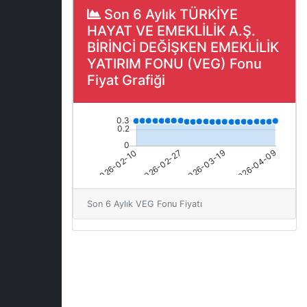
Son 6 Aylık TÜRKİYE
HAYAT VE EMEKLİLİK A.Ş.
BİRİNCİ DEĞİŞKEN EMEKLİLİK
YATIRIM FONU (VEG) Fonu
Fiyat Grafiği
Son 6 Aylık VEG Fonu Fiyatı