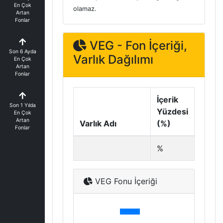
En Çok
olamaz.
Artan
Fonlar
VEG - Fon İçeriği,
Son 6 Ayda
Varlık Dağılımı
En Çok
Artan
Fonlar
İçerik
Son 1 Yılda
Yüzdesi
En Çok
Artan
Varlık Adı
(%)
Fonlar
%
VEG Fonu İçeriği