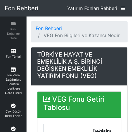
Fon Rehberi
Yatırım Fonları Rehberi
Fon Rehberi
Risk
Değerine
VEG Fon Bilgileri ve Kazancı Nedir
Göre
TÜRKİYE HAYAT VE
Fon Türleri
EMEKLİLİK A.Ş. BİRİNCİ
DEĞİŞKEN EMEKLİLİK
YATIRIM FONU (VEG)
Fon Varlık
Dağılımları,
Fonların
İçeriklere
Göre Listesi
VEG Fonu Getiri
Tablosu
Çok Düşük
Riskli Fonlar
Değişim