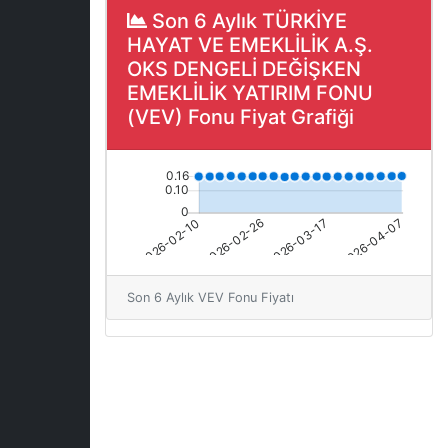
Son 6 Aylık TÜRKİYE
HAYAT VE EMEKLİLİK A.Ş.
OKS DENGELİ DEĞİŞKEN
EMEKLİLİK YATIRIM FONU
(VEV) Fonu Fiyat Grafiği
Son 6 Aylık VEV Fonu Fiyatı