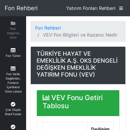
Fon Rehberi
Yatırım Fonları Rehberi
Fon Rehberi
Risk
Değerine
VEV Fon Bilgileri ve Kazancı Nedir
Göre
TÜRKİYE HAYAT VE
Fon Türleri
EMEKLİLİK A.Ş. OKS DENGELİ
DEĞİŞKEN EMEKLİLİK
YATIRIM FONU (VEV)
Fon Varlık
Dağılımları,
Fonların
İçeriklere
Göre Listesi
VEV Fonu Getiri
Tablosu
Çok Düşük
Riskli Fonlar
Değişim