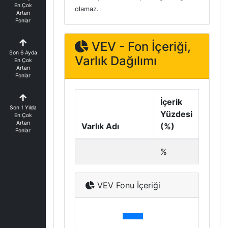
En Çok
olamaz.
Artan
Fonlar
VEV - Fon İçeriği,
Son 6 Ayda
Varlık Dağılımı
En Çok
Artan
Fonlar
İçerik
Son 1 Yılda
Yüzdesi
En Çok
Artan
Varlık Adı
(%)
Fonlar
%
VEV Fonu İçeriği