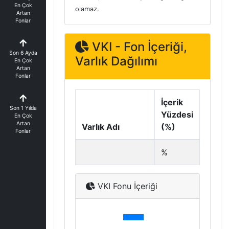
En Çok
olamaz.
Artan
Fonlar
VKI - Fon İçeriği,
Son 6 Ayda
Varlık Dağılımı
En Çok
Artan
Fonlar
İçerik
Son 1 Yılda
Yüzdesi
En Çok
Artan
Varlık Adı
(%)
Fonlar
%
VKI Fonu İçeriği