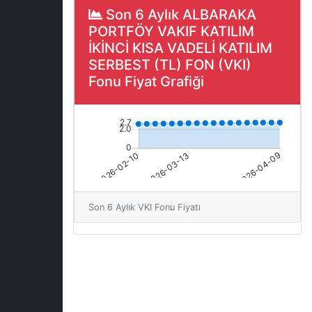
Son 6 Aylık ALBARAKA
PORTFÖY VAKIF KATILIM
İKİNCİ KISA VADELİ KATILIM
SERBEST (TL) FON (VKI)
Fonu Fiyat Grafiği
Son 6 Aylık VKI Fonu Fiyatı