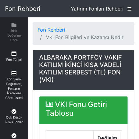
Fon Rehberi
Yatırım Fonları Rehberi
Fon Rehberi
Risk
Değerine
VKI Fon Bilgileri ve Kazancı Nedir
Göre
ALBARAKA PORTFÖY VAKIF
Fon Türleri
KATILIM İKİNCİ KISA VADELİ
KATILIM SERBEST (TL) FON
(VKI)
Fon Varlık
Dağılımları,
Fonların
İçeriklere
Göre Listesi
VKI Fonu Getiri
Tablosu
Çok Düşük
Riskli Fonlar
Değişim