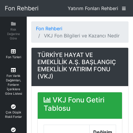
Fon Rehberi
Yatırım Fonları Rehberi
Fon Rehberi
Risk
Değerine
VKJ Fon Bilgileri ve Kazancı Nedir
Göre
TÜRKİYE HAYAT VE
Fon Türleri
EMEKLİLİK A.Ş. BAŞLANGIÇ
EMEKLİLİK YATIRIM FONU
(VKJ)
Fon Varlık
Dağılımları,
Fonların
İçeriklere
Göre Listesi
VKJ Fonu Getiri
Tablosu
Çok Düşük
Riskli Fonlar
Değişim