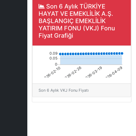
Son 6 Aylık TÜRKİYE
HAYAT VE EMEKLİLİK A.Ş.
BAŞLANGIÇ EMEKLİLİK
YATIRIM FONU (VKJ) Fonu
Fiyat Grafiği
Son 6 Aylık VKJ Fonu Fiyatı