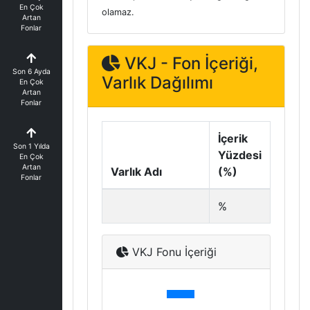
En Çok
olamaz.
Artan
Fonlar
VKJ - Fon İçeriği,
Son 6 Ayda
Varlık Dağılımı
En Çok
Artan
Fonlar
İçerik
Son 1 Yılda
Yüzdesi
En Çok
Artan
Varlık Adı
(%)
Fonlar
%
VKJ Fonu İçeriği