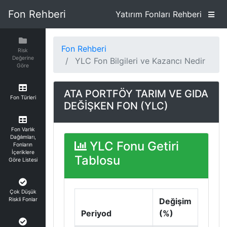
Fon Rehberi
Yatırım Fonları Rehberi
Fon Rehberi
Risk
Değerine
YLC Fon Bilgileri ve Kazancı Nedir
Göre
ATA PORTFÖY TARIM VE GIDA
Fon Türleri
DEĞİŞKEN FON (YLC)
Fon Varlık
Dağılımları,
YLC Fonu Getiri
Fonların
İçeriklere
Tablosu
Göre Listesi
Çok Düşük
Riskli Fonlar
Değişim
Periyod
(%)