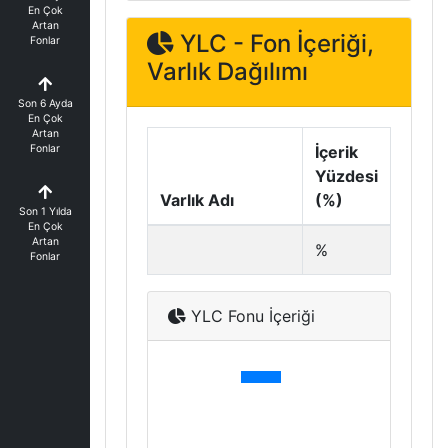
En Çok
Artan
YLC - Fon İçeriği,
Fonlar
Varlık Dağılımı
Son 6 Ayda
En Çok
Artan
Fonlar
İçerik
Yüzdesi
Varlık Adı
(%)
Son 1 Yılda
En Çok
Artan
%
Fonlar
YLC Fonu İçeriği