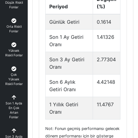
Düşük Riskli
Periyod
(%)
Fonlar
Günlük Getiri
0.1614
Orta Riskli
Fonlar
Son 1 Ay Getiri
1.41326
Oranı
Yüksek
Riskli Fonlar
Son 3 Ay Getiri
2.77304
Oranı
Çok
Yüksek
Son 6 Aylık
4.42148
Riskli Fonlar
Getiri Oranı
Son 1 Ayda
1 Yıllık Getiri
11.4767
En Çok
Oranı
Artan
Fonlar
Not: Fonun geçmiş performansı gelecek
dönem performansı için bir gösterge
Son 3 Ayda