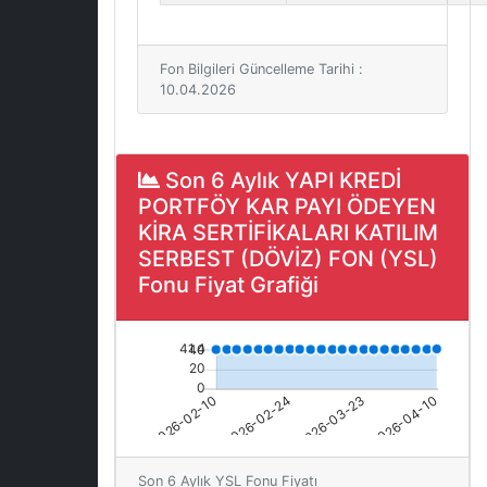
Fon Bilgileri Güncelleme Tarihi :
10.04.2026
Son 6 Aylık YAPI KREDİ
PORTFÖY KAR PAYI ÖDEYEN
KİRA SERTİFİKALARI KATILIM
SERBEST (DÖVİZ) FON (YSL)
Fonu Fiyat Grafiği
Son 6 Aylık YSL Fonu Fiyatı