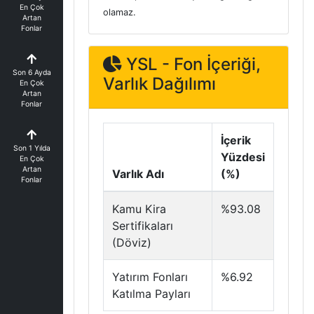
En Çok
olamaz.
Artan
Fonlar
YSL - Fon İçeriği,
Son 6 Ayda
Varlık Dağılımı
En Çok
Artan
Fonlar
İçerik
Son 1 Yılda
Yüzdesi
En Çok
Artan
Varlık Adı
(%)
Fonlar
Kamu Kira
%93.08
Sertifikaları
(Döviz)
Yatırım Fonları
%6.92
Katılma Payları