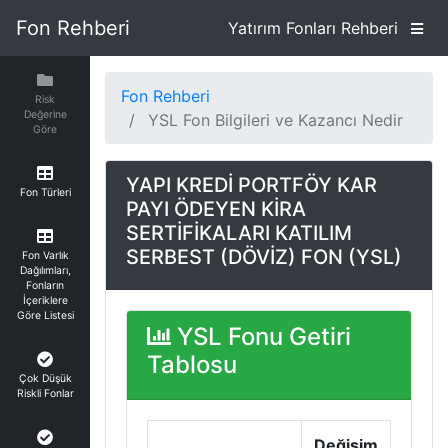
Fon Rehberi
Yatırım Fonları Rehberi
Fon Rehberi
Risk
Değerine
YSL Fon Bilgileri ve Kazancı Nedir
Göre
YAPI KREDİ PORTFÖY KAR
Fon Türleri
PAYI ÖDEYEN KİRA
SERTİFİKALARI KATILIM
SERBEST (DÖVİZ) FON (YSL)
Fon Varlık
Dağılımları,
Fonların
İçeriklere
Göre Listesi
YSL Fonu Getiri
Tablosu
Çok Düşük
Riskli Fonlar
Değişim