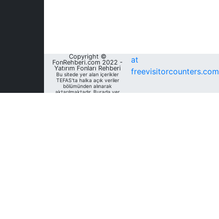
Copyright ©
at
FonRehberi.com 2022 -
Yatırım Fonları Rehberi
freevisitorcounters.com
Bu sitede yer alan içerikler
TEFAS'ta halka açık veriler
bölümünden alınarak
aktarılmaktadır. Burada yer
alan yatırım bilgi, yorum ve
tavsiyeleri yatırım danışmanlığı
kapsamında değildir. Bu
nedenle, sadece burada yer
alan bilgilere dayanılarak
yatırım kararı verilmesi
beklentilerinize uygun
sonuçlar doğurmayabilir. Fon
Rehberi, bu sitede yer alan
bilgilerin; doğru, yeterli,
eksiksiz ve güncel olduğunu
garanti etmemektedir.
Sitedeki fonlara ait tarihsel
veri, analiz ve raporlar, ilgili
fonların Fon Rehberi Veri
Tabanı'nda mevcut unvan,
kategori ve türler dikkate
alınarak sunulmakta olup
geçmiş dönem/ dönemlerdeki
unvan, kategori ve türleri
açısından farklılık gösterebilir.