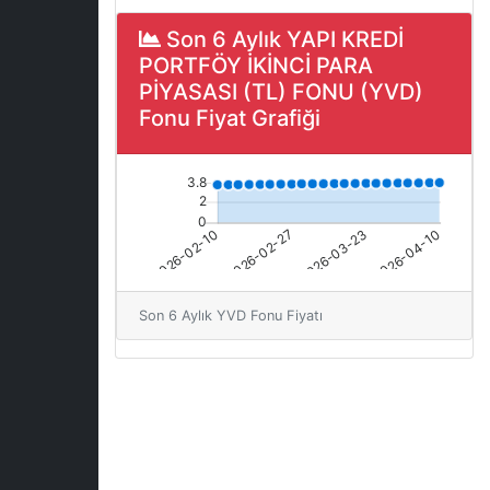
Son 6 Aylık YAPI KREDİ
PORTFÖY İKİNCİ PARA
PİYASASI (TL) FONU (YVD)
Fonu Fiyat Grafiği
Son 6 Aylık YVD Fonu Fiyatı