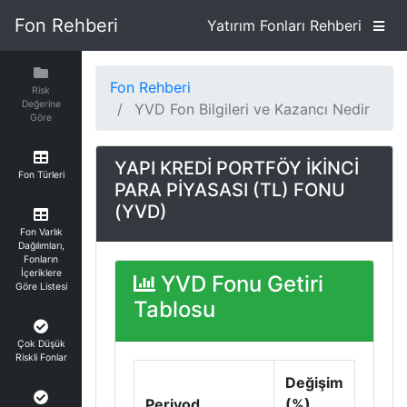
Fon Rehberi
Yatırım Fonları Rehberi
Fon Rehberi
Risk
Değerine
YVD Fon Bilgileri ve Kazancı Nedir
Göre
YAPI KREDİ PORTFÖY İKİNCİ
Fon Türleri
PARA PİYASASI (TL) FONU
(YVD)
Fon Varlık
Dağılımları,
Fonların
İçeriklere
YVD Fonu Getiri
Göre Listesi
Tablosu
Çok Düşük
Riskli Fonlar
Değişim
Periyod
(%)