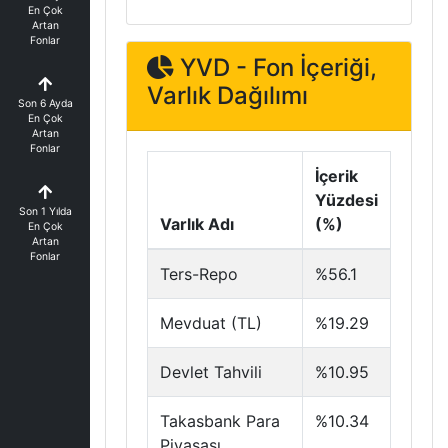
En Çok
Artan
Fonlar
YVD - Fon İçeriği,
Varlık Dağılımı
Son 6 Ayda
En Çok
Artan
Fonlar
İçerik
Yüzdesi
Son 1 Yılda
Varlık Adı
(%)
En Çok
Artan
Fonlar
Ters-Repo
%56.1
Mevduat (TL)
%19.29
Devlet Tahvili
%10.95
Takasbank Para
%10.34
Piyasası