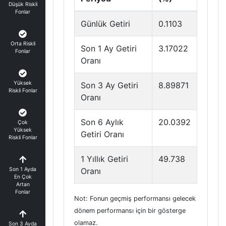
Düşük Riskli
Fonlar
Günlük Getiri
0.1103
Orta Riskli
Son 1 Ay Getiri
3.17022
Fonlar
Oranı
Yüksek
Son 3 Ay Getiri
8.89871
Riskli Fonlar
Oranı
Son 6 Aylık
20.0392
Çok
Yüksek
Getiri Oranı
Riskli Fonlar
1 Yıllık Getiri
49.738
Son 1 Ayda
Oranı
En Çok
Artan
Fonlar
Not: Fonun geçmiş performansı gelecek
dönem performansı için bir gösterge
olamaz.
Son 3 Ayda