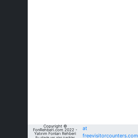
Copyright ©
at
FonRehberi.com 2022 -
Yatırım Fonları Rehberi
freevisitorcounters.com
Bu sitede yer alan içerikler