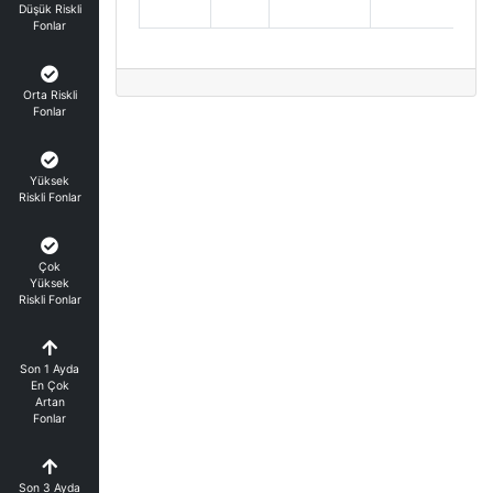
Ge
Düşük Riskli
Fonlar
Orta Riskli
Fonlar
Yüksek
Riskli Fonlar
Çok
Yüksek
Riskli Fonlar
Son 1 Ayda
En Çok
Artan
Fonlar
Son 3 Ayda