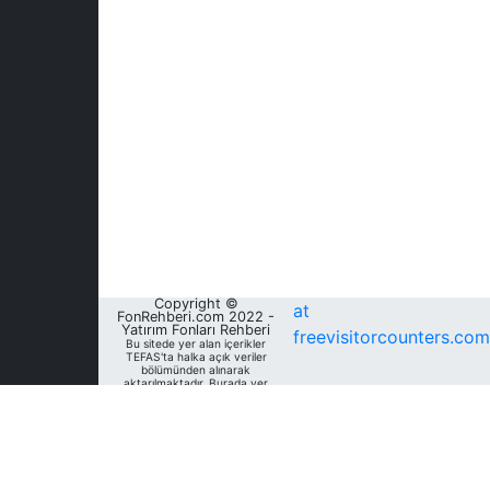
Copyright ©
at
FonRehberi.com 2022 -
Yatırım Fonları Rehberi
freevisitorcounters.com
Bu sitede yer alan içerikler
TEFAS'ta halka açık veriler
bölümünden alınarak
aktarılmaktadır. Burada yer
alan yatırım bilgi, yorum ve
tavsiyeleri yatırım danışmanlığı
kapsamında değildir. Bu
nedenle, sadece burada yer
alan bilgilere dayanılarak
yatırım kararı verilmesi
beklentilerinize uygun
sonuçlar doğurmayabilir. Fon