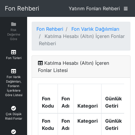
Fon Rehberi
Yatırım Fonları Rehberi
Fon Rehberi
Fon Varlık Dağılımları
Risk
Değerine
Katılma Hesabı (Altın) İçeren Fonlar
Göre
Rehberi
Fon Türleri
Katılma Hesabı (Altın) İçeren
Fonlar Listesi
Fon Varlık
Dağılımları,
Fonların
So
İçeriklere
Göre Listesi
Fon
Fon
Günlük
A
Kodu
Adı
Kategori
Getiri
Ge
Çok Düşük
Riskli Fonlar
Fon
Fon
Kategori
Günlük
So
Kodu
Adı
Getiri
A