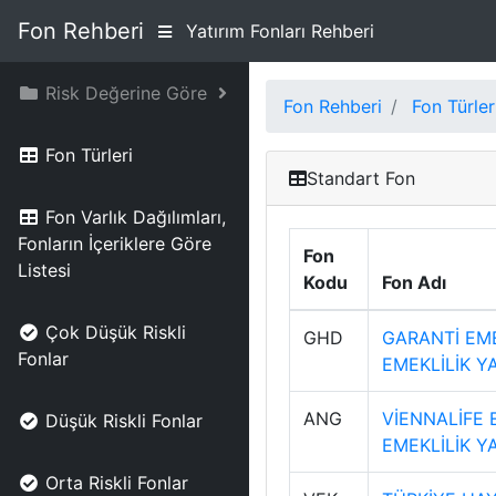
Fon Rehberi
Yatırım Fonları Rehberi
Risk Değerine Göre
Fon Rehberi
Fon Türler
Fon Türleri
Standart Fon
Fon Varlık Dağılımları,
Fonların İçeriklere Göre
Fon
Listesi
Kodu
Fon Adı
Çok Düşük Riskli
GHD
GARANTİ EME
Fonlar
EMEKLİLİK Y
ANG
VİENNALİFE 
Düşük Riskli Fonlar
EMEKLİLİK Y
Orta Riskli Fonlar