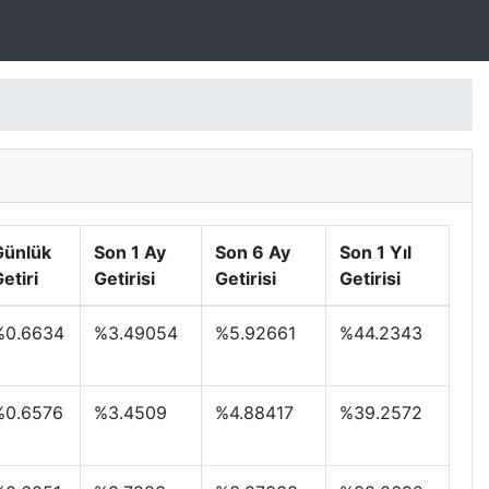
Günlük
Son 1 Ay
Son 6 Ay
Son 1 Yıl
etiri
Getirisi
Getirisi
Getirisi
%0.6634
%3.49054
%5.92661
%44.2343
%0.6576
%3.4509
%4.88417
%39.2572