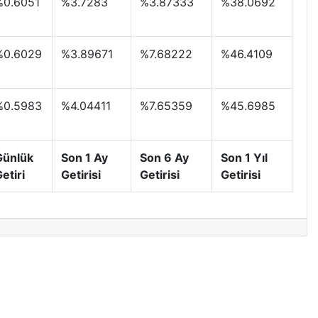
%0.6051
%3.7283
%3.87333
%38.0692
%0.6029
%3.89671
%7.68222
%46.4109
%0.5983
%4.04411
%7.65359
%45.6985
Günlük
Son 1 Ay
Son 6 Ay
Son 1 Yıl
etiri
Getirisi
Getirisi
Getirisi