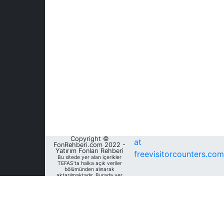
Copyright ©
at
FonRehberi.com 2022 -
Yatırım Fonları Rehberi
freevisitorcounters.com
Bu sitede yer alan içerikler
TEFAS'ta halka açık veriler
bölümünden alınarak
aktarılmaktadır. Burada yer
alan yatırım bilgi, yorum ve
tavsiyeleri yatırım danışmanlığı
kapsamında değildir. Bu
nedenle, sadece burada yer
alan bilgilere dayanılarak
yatırım kararı verilmesi
beklentilerinize uygun
sonuçlar doğurmayabilir. Fon