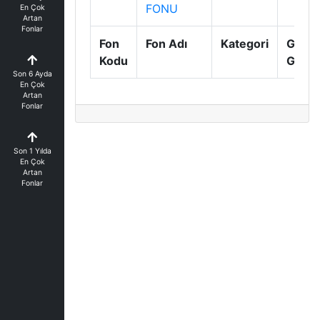
FONU
En Çok
Artan
Fonlar
Fon
Fon Adı
Kategori
Günlü
Kodu
Getiri
Son 6 Ayda
En Çok
Artan
Fonlar
Son 1 Yılda
En Çok
Artan
Fonlar