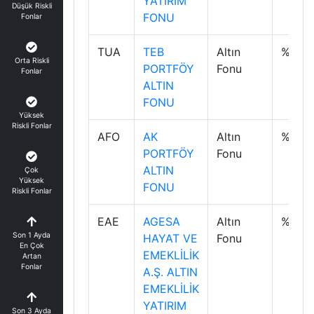
YATIRIM
Düşük Riskli
FONU
Fonlar
TUA
TEB
Altın
%-0.8
Orta Riskli
PORTFÖY
Fonu
Fonlar
ALTIN
FONU
Yüksek
Riskli Fonlar
AFO
AK
Altın
%-0.9
PORTFÖY
Fonu
ALTIN
Çok
Yüksek
FONU
Riskli Fonlar
EAE
AGESA
Altın
%-0.9
Son 1 Ayda
HAYAT VE
Fonu
En Çok
EMEKLİLİK
Artan
Fonlar
A.Ş. ALTIN
EMEKLİLİK
YATIRIM
Son 3 Ayda