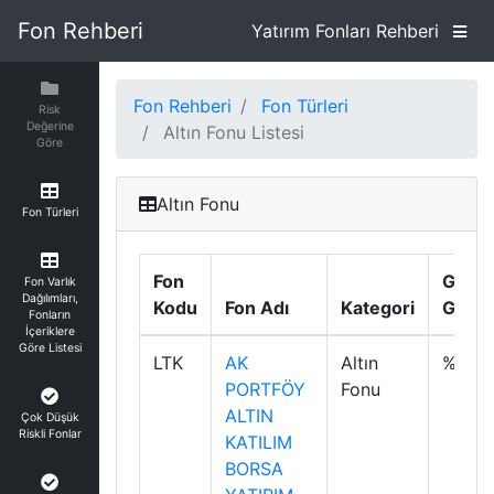
Fon Rehberi
Yatırım Fonları Rehberi
Fon Rehberi
Fon Türleri
Risk
Değerine
Altın Fonu Listesi
Göre
Altın Fonu
Fon Türleri
Fon
Günlü
Fon Varlık
Dağılımları,
Kodu
Fon Adı
Kategori
Getiri
Fonların
İçeriklere
Göre Listesi
LTK
AK
Altın
%0.4
PORTFÖY
Fonu
ALTIN
Çok Düşük
Riskli Fonlar
KATILIM
BORSA