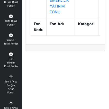
EMEKLİLİK
Düşük Riskli
YATIRIM
Fonlar
FONU
Orta Riskli
Fon
Fon Adı
Kategori
Gün
Fonlar
Kodu
Geti
Yüksek
Riskli Fonlar
Çok
Yüksek
Riskli Fonlar
Son 1 Ayda
En Çok
Artan
Fonlar
Son 3 Ayda