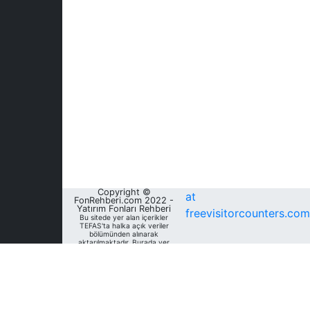
Copyright ©
at
FonRehberi.com 2022 -
Yatırım Fonları Rehberi
freevisitorcounters.com
Bu sitede yer alan içerikler
TEFAS'ta halka açık veriler
bölümünden alınarak
aktarılmaktadır. Burada yer
alan yatırım bilgi, yorum ve
tavsiyeleri yatırım danışmanlığı
kapsamında değildir. Bu
nedenle, sadece burada yer
alan bilgilere dayanılarak
yatırım kararı verilmesi
beklentilerinize uygun
sonuçlar doğurmayabilir. Fon