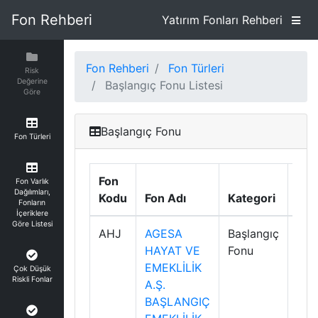
Fon Rehberi
Yatırım Fonları Rehberi
Fon Rehberi
Fon Türleri
Risk
Değerine
Başlangıç Fonu Listesi
Göre
Başlangıç Fonu
Fon Türleri
Fon
Gün
Fon Varlık
Dağılımları,
Kodu
Fon Adı
Kategori
Geti
Fonların
İçeriklere
Göre Listesi
AHJ
AGESA
Başlangıç
%0.
HAYAT VE
Fonu
EMEKLİLİK
Çok Düşük
Riskli Fonlar
A.Ş.
BAŞLANGIÇ