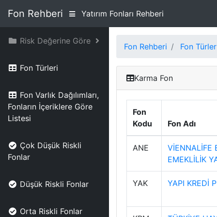
Fon Rehberi
Yatırım Fonları Rehberi
Risk Değerine Göre
Fon Rehberi
Fon Türler
Fon Türleri
Karma Fon
Fon Varlık Dağılımları,
Fonların İçeriklere Göre
Fon
Listesi
Kodu
Fon Adı
Çok Düşük Riskli
ANE
VİENNALİFE 
Fonlar
EMEKLİLİK Y
YAK
YAPI KREDİ
Düşük Riskli Fonlar
Orta Riskli Fonlar