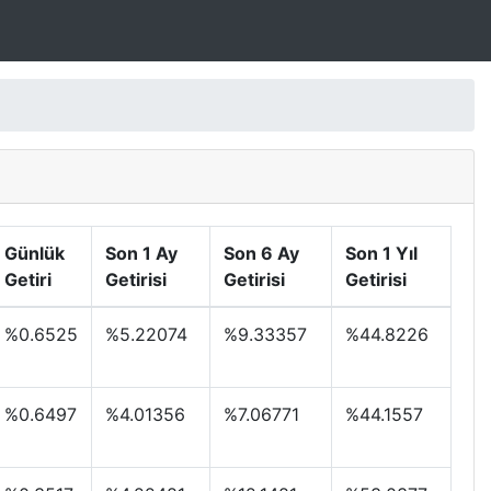
Günlük
Son 1 Ay
Son 6 Ay
Son 1 Yıl
Getiri
Getirisi
Getirisi
Getirisi
%0.6525
%5.22074
%9.33357
%44.8226
%0.6497
%4.01356
%7.06771
%44.1557