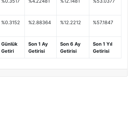
%0.3517
%4.22481
%12.1481
%53.0377
%0.3152
%2.88364
%12.2212
%57.1847
Günlük
Son 1 Ay
Son 6 Ay
Son 1 Yıl
Getiri
Getirisi
Getirisi
Getirisi