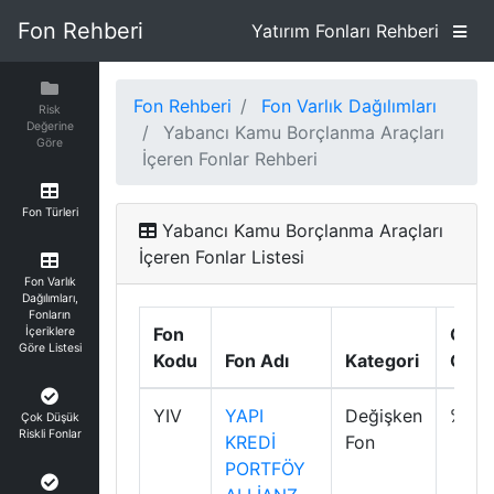
Fon Rehberi
Yatırım Fonları Rehberi
Fon Rehberi
Fon Varlık Dağılımları
Risk
Değerine
Yabancı Kamu Borçlanma Araçları
Göre
İçeren Fonlar Rehberi
Fon Türleri
Yabancı Kamu Borçlanma Araçları
İçeren Fonlar Listesi
Fon Varlık
Dağılımları,
Fonların
Fon
Günl
İçeriklere
Göre Listesi
Kodu
Fon Adı
Kategori
Getir
YIV
YAPI
Değişken
%0.1
Çok Düşük
Riskli Fonlar
KREDİ
Fon
PORTFÖY