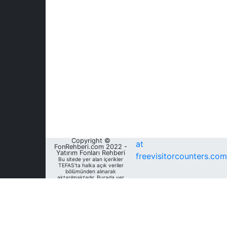
Copyright ©
at
FonRehberi.com 2022 -
Yatırım Fonları Rehberi
freevisitorcounters.com
Bu sitede yer alan içerikler
TEFAS'ta halka açık veriler
bölümünden alınarak
aktarılmaktadır. Burada yer
alan yatırım bilgi, yorum ve
tavsiyeleri yatırım danışmanlığı
kapsamında değildir. Bu
nedenle, sadece burada yer
alan bilgilere dayanılarak
yatırım kararı verilmesi
beklentilerinize uygun
sonuçlar doğurmayabilir. Fon