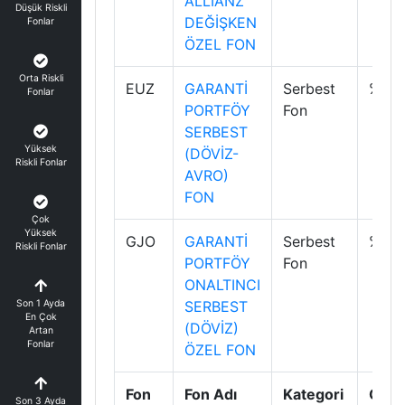
ALLİANZ
Düşük Riskli
DEĞİŞKEN
Fonlar
ÖZEL FON
Orta Riskli
EUZ
GARANTİ
Serbest
%-0.
Fonlar
PORTFÖY
Fon
SERBEST
Yüksek
(DÖVİZ-
Riskli Fonlar
AVRO)
FON
Çok
Yüksek
GJO
GARANTİ
Serbest
%0.0
Riskli Fonlar
PORTFÖY
Fon
ONALTINCI
Son 1 Ayda
SERBEST
En Çok
(DÖVİZ)
Artan
Fonlar
ÖZEL FON
Fon
Fon Adı
Kategori
Günl
Son 3 Ayda