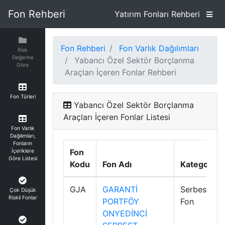
Fon Rehberi
Yatırım Fonları Rehberi
Fon Rehberi
Fon Varlık Dağılımları
Risk
Değerine
Yabancı Özel Sektör Borçlanma
Göre
Araçları İçeren Fonlar Rehberi
Fon Türleri
Yabancı Özel Sektör Borçlanma
Araçları İçeren Fonlar Listesi
Fon Varlık
Dağılımları,
Fonların
Fon
İçeriklere
Göre Listesi
Kodu
Fon Adı
Kategori
GJA
GARANTİ
Serbest
Çok Düşük
Riskli Fonlar
PORTFÖY
Fon
ONYEDİNCİ