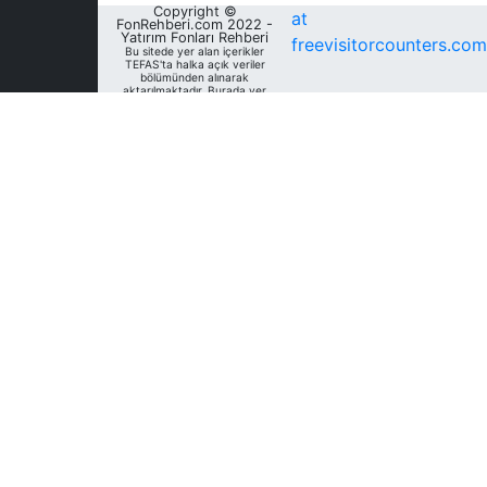
Copyright ©
at
FonRehberi.com 2022 -
Yatırım Fonları Rehberi
freevisitorcounters.com
Bu sitede yer alan içerikler
TEFAS'ta halka açık veriler
bölümünden alınarak
aktarılmaktadır. Burada yer
alan yatırım bilgi, yorum ve
tavsiyeleri yatırım danışmanlığı
kapsamında değildir. Bu
nedenle, sadece burada yer
alan bilgilere dayanılarak
yatırım kararı verilmesi
beklentilerinize uygun
sonuçlar doğurmayabilir. Fon
Rehberi, bu sitede yer alan
bilgilerin; doğru, yeterli,
eksiksiz ve güncel olduğunu
garanti etmemektedir.
Sitedeki fonlara ait tarihsel
veri, analiz ve raporlar, ilgili
fonların Fon Rehberi Veri
Tabanı'nda mevcut unvan,
kategori ve türler dikkate
alınarak sunulmakta olup
geçmiş dönem/ dönemlerdeki
unvan, kategori ve türleri
açısından farklılık gösterebilir.
Analizler geçmişe dönük tür
değişimleri dikkate alınmadan,
mevcut türler baz alınarak
oluşturulmaktadır. Bu sitede
yer alan bilgileri kullananlar;
bilgilerdeki eksiklik ve/veya
hatalardan dolayı Fon
Rehberi'nın sorumlu olmadığını
kabul ederler. Bu siteden