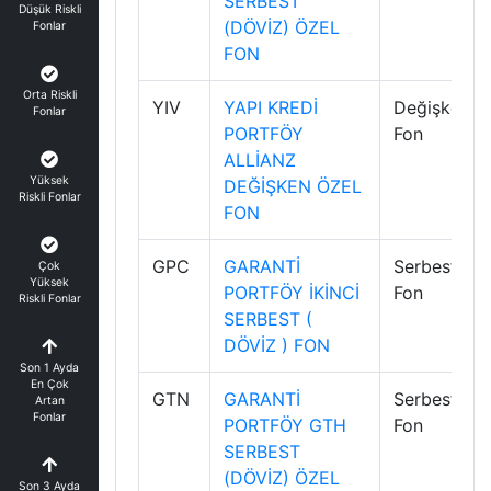
SERBEST
Düşük Riskli
(DÖVİZ) ÖZEL
Fonlar
FON
Orta Riskli
YIV
YAPI KREDİ
Değişken
Fonlar
PORTFÖY
Fon
ALLİANZ
Yüksek
DEĞİŞKEN ÖZEL
Riskli Fonlar
FON
GPC
GARANTİ
Serbest
Çok
Yüksek
PORTFÖY İKİNCİ
Fon
Riskli Fonlar
SERBEST (
DÖVİZ ) FON
Son 1 Ayda
En Çok
GTN
GARANTİ
Serbest
Artan
Fonlar
PORTFÖY GTH
Fon
SERBEST
(DÖVİZ) ÖZEL
Son 3 Ayda