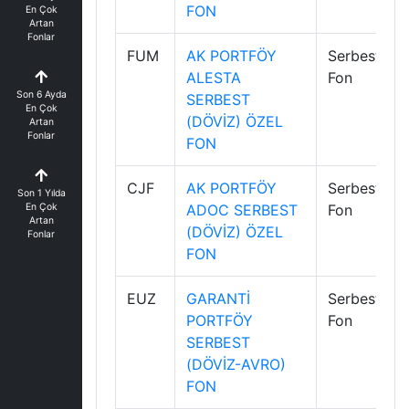
FON
En Çok
Artan
Fonlar
FUM
AK PORTFÖY
Serbest
ALESTA
Fon
Son 6 Ayda
SERBEST
En Çok
(DÖVİZ) ÖZEL
Artan
Fonlar
FON
CJF
AK PORTFÖY
Serbest
Son 1 Yılda
En Çok
ADOC SERBEST
Fon
Artan
(DÖVİZ) ÖZEL
Fonlar
FON
EUZ
GARANTİ
Serbest
PORTFÖY
Fon
SERBEST
(DÖVİZ-AVRO)
FON