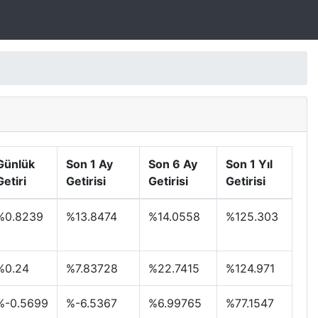
Günlük
Son 1 Ay
Son 6 Ay
Son 1 Yıl
Getiri
Getirisi
Getirisi
Getirisi
%0.8239
%13.8474
%14.0558
%125.303
%0.24
%7.83728
%22.7415
%124.971
%-0.5699
%-6.5367
%6.99765
%77.1547