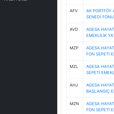
AFV
AK PORTFÖY 
SENEDİ FONU
AVD
AGESA HAYAT 
EMEKLİLİK YA
MZP
AGESA HAYAT
FON SEPETİ E
MZL
AGESA HAYAT 
SEPETİ EMEKL
AHJ
AGESA HAYAT 
BAŞLANGIÇ E
MZN
AGESA HAYAT 
FON SEPETİ E