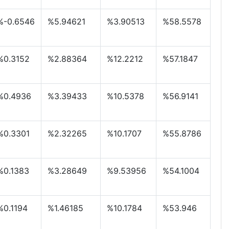
%-0.6546
%5.94621
%3.90513
%58.5578
%0.3152
%2.88364
%12.2212
%57.1847
%0.4936
%3.39433
%10.5378
%56.9141
%0.3301
%2.32265
%10.1707
%55.8786
%0.1383
%3.28649
%9.53956
%54.1004
%0.1194
%1.46185
%10.1784
%53.946