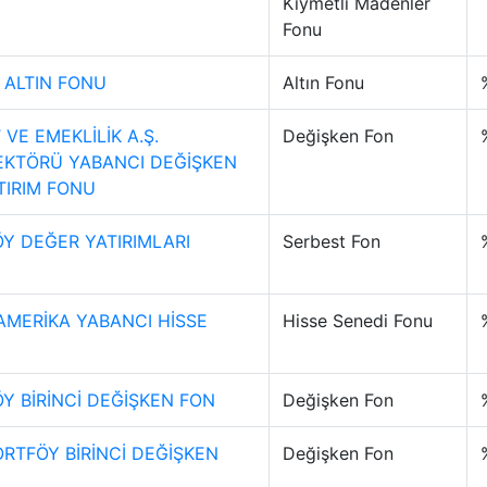
Kıymetli Madenler
Fonu
 ALTIN FONU
Altın Fonu
VE EMEKLİLİK A.Ş.
Değişken Fon
EKTÖRÜ YABANCI DEĞİŞKEN
TIRIM FONU
Y DEĞER YATIRIMLARI
Serbest Fon
AMERİKA YABANCI HİSSE
Hisse Senedi Fonu
Y BİRİNCİ DEĞİŞKEN FON
Değişken Fon
ORTFÖY BİRİNCİ DEĞİŞKEN
Değişken Fon