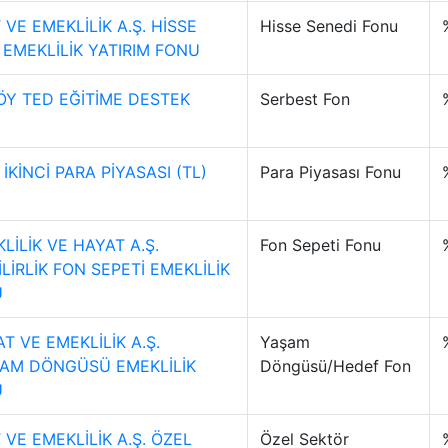
VE EMEKLİLİK A.Ş. HİSSE
Hisse Senedi Fonu
 EMEKLİLİK YATIRIM FONU
ÖY TED EĞİTİME DESTEK
Serbest Fon
İKİNCİ PARA PİYASASI (TL)
Para Piyasası Fonu
LİLİK VE HAYAT A.Ş.
Fon Sepeti Fonu
İRLİK FON SEPETİ EMEKLİLİK
U
T VE EMEKLİLİK A.Ş.
Yaşam
AM DÖNGÜSÜ EMEKLİLİK
Döngüsü/Hedef Fon
U
VE EMEKLİLİK A.Ş. ÖZEL
Özel Sektör