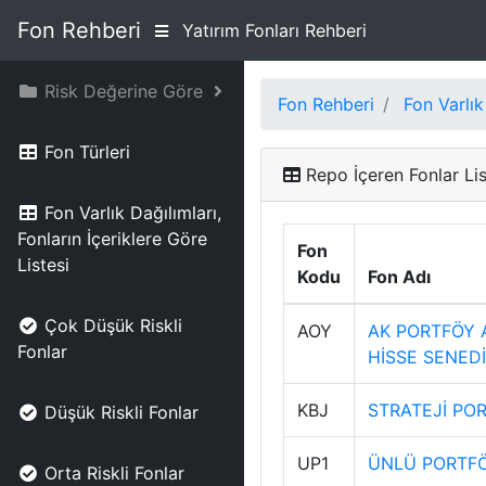
Fon Rehberi
Yatırım Fonları Rehberi
Risk Değerine Göre
Fon Rehberi
Fon Varlık
Fon Türleri
Repo İçeren Fonlar Lis
Fon Varlık Dağılımları,
Fonların İçeriklere Göre
Fon
Listesi
Kodu
Fon Adı
Çok Düşük Riskli
AOY
AK PORTFÖY 
Fonlar
HİSSE SENED
KBJ
STRATEJİ PO
Düşük Riskli Fonlar
UP1
ÜNLÜ PORTFÖ
Orta Riskli Fonlar