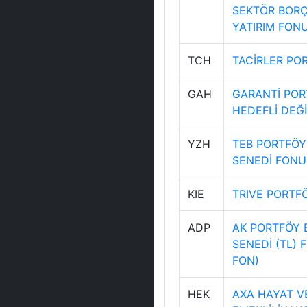
SEKTÖR BORÇ
YATIRIM FON
TCH
TACİRLER PO
GAH
GARANTİ POR
HEDEFLİ DEĞ
YZH
TEB PORTFÖY
SENEDİ FONU
KIE
TRIVE PORTFÖ
ADP
AK PORTFÖY 
SENEDİ (TL) 
FON)
HEK
AXA HAYAT VE