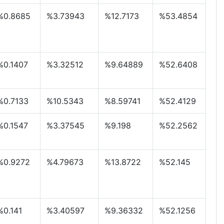
%0.8685
%3.73943
%12.7173
%53.4854
%0.1407
%3.32512
%9.64889
%52.6408
%0.7133
%10.5343
%8.59741
%52.4129
%0.1547
%3.37545
%9.198
%52.2562
%0.9272
%4.79673
%13.8722
%52.145
%0.141
%3.40597
%9.36332
%52.1256