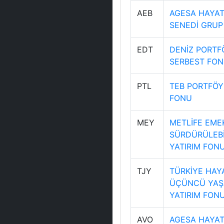
AEB
AGESA HAYAT 
SENEDİ GRUP
EDT
DENİZ PORTF
SERBEST FON
PTL
TEB PORTFÖY 
FONU
MEY
METLİFE EMEK
SÜRDÜRÜLEBİL
YATIRIM FON
TJY
TÜRKİYE HAYA
ÜÇÜNCÜ YAŞ
YATIRIM FON
AVO
AGESA HAYAT 