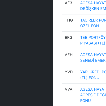
AE3
AGESA HAYAT 
DEĞİŞKEN EM
THG
TACİRLER PO
ÖZEL FON
BRG
TEB PORTFÖY
PİYASASI (TL
AEH
AGESA HAYAT 
SENEDİ EMEKL
YVD
YAPI KREDİ P
(TL) FONU
VVA
AGESA HAYAT 
AGRESİF DEĞİ
FONU