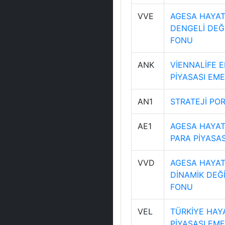
VVE
AGESA HAYAT 
DENGELİ DEĞİ
FONU
ANK
VİENNALİFE E
PİYASASI EME
AN1
STRATEJİ POR
AE1
AGESA HAYAT 
PARA PİYASAS
VVD
AGESA HAYAT 
DİNAMİK DEĞİ
FONU
VEL
TÜRKİYE HAYA
PİYASASI EME