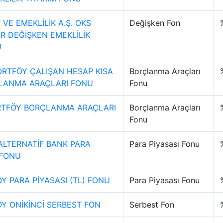
VE EMEKLİLİK A.Ş. OKS
Değişken Fon
 DEĞİŞKEN EMEKLİLİK
U
ORTFÖY ÇALIŞAN HESAP KISA
Borçlanma Araçları
LANMA ARAÇLARI FONU
Fonu
RTFÖY BORÇLANMA ARAÇLARI
Borçlanma Araçları
Fonu
ALTERNATİF BANK PARA
Para Piyasası Fonu
)FONU
Y PARA PİYASASI (TL) FONU
Para Piyasası Fonu
Y ONİKİNCİ SERBEST FON
Serbest Fon