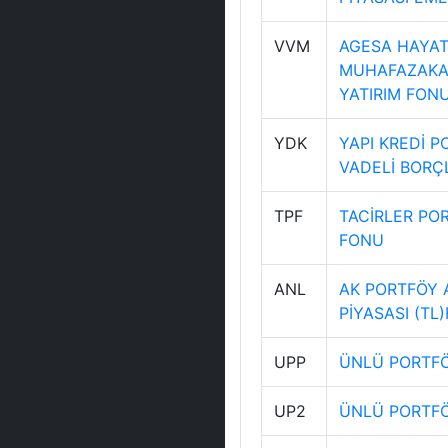
VVM
AGESA HAYAT 
MUHAFAZAKAR
YATIRIM FON
YDK
YAPI KREDİ P
VADELİ BORÇ
TPF
TACİRLER PO
FONU
ANL
AK PORTFÖY 
PİYASASI (TL
UPP
ÜNLÜ PORTFÖ
UP2
ÜNLÜ PORTFÖ